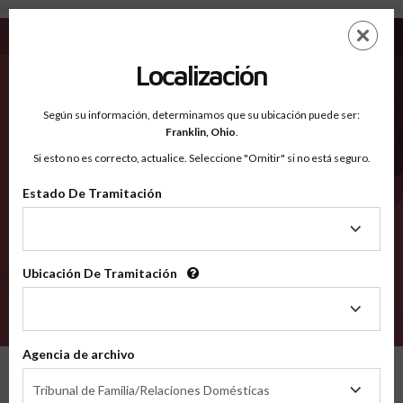
Dimmit TX - Condados Reconocidos
Saltar
ES
EN
al
contenido
Localización
principal
Condados Reconocidos
2600
Según su información, determinamos que su ubicación puede ser:
Franklin,
Ohio
.
Si esto no es correcto, actualice. Seleccione "Omitir" si no está seguro.
Condados
Estado De Tramitación
Estado
De
Tramitación
Ubicación De Tramitación
Ubicación
De
VERIFÍCA
Tramitación
Agencia de archivo
Condados reconocidos
Texas
Dimmit
Agencia
Tribunal de Familia/Relaciones Domésticas
de