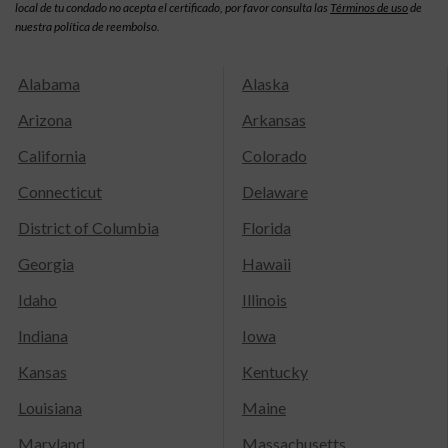
local de tu condado no acepta el certificado, por favor consulta las
Términos de uso
de
nuestra política de reembolso.
Alabama
Alaska
Arizona
Arkansas
California
Colorado
Connecticut
Delaware
District of Columbia
Florida
Georgia
Hawaii
Idaho
Illinois
Indiana
Iowa
Kansas
Kentucky
Louisiana
Maine
Maryland
Massachusetts