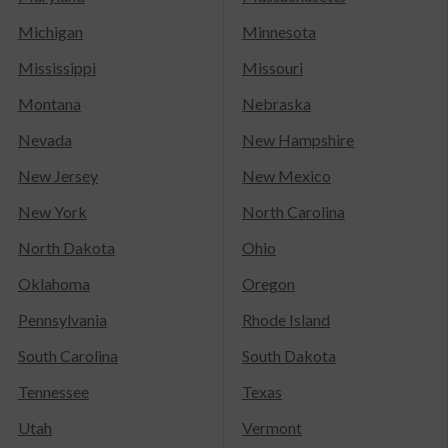
Michigan
Minnesota
Mississippi
Missouri
Montana
Nebraska
Nevada
New Hampshire
New Jersey
New Mexico
New York
North Carolina
North Dakota
Ohio
Oklahoma
Oregon
Pennsylvania
Rhode Island
South Carolina
South Dakota
Tennessee
Texas
Utah
Vermont