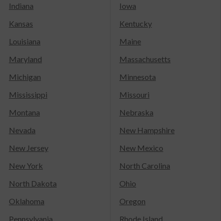
Indiana
Iowa
Kansas
Kentucky
Louisiana
Maine
Maryland
Massachusetts
Michigan
Minnesota
Mississippi
Missouri
Montana
Nebraska
Nevada
New Hampshire
New Jersey
New Mexico
New York
North Carolina
North Dakota
Ohio
Oklahoma
Oregon
Pennsylvania
Rhode Island