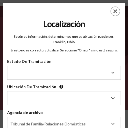
Ector TX - Condados Reconocidos
Saltar
ES
EN
al
contenido
Localización
principal
Condados Reconocidos
2600
Según su información, determinamos que su ubicación puede ser:
Franklin,
Ohio
.
Si esto no es correcto, actualice. Seleccione "Omitir" si no está seguro.
Condados
Estado De Tramitación
Estado
De
Tramitación
Ubicación De Tramitación
Ubicación
De
VERIFÍCA
Tramitación
Agencia de archivo
Condados reconocidos
Texas
Ector
Agencia
Tribunal de Familia/Relaciones Domésticas
de