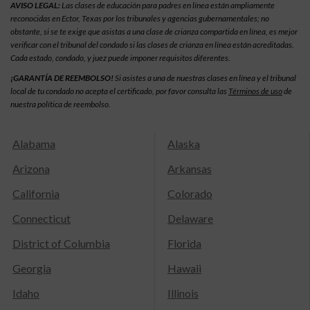
AVISO LEGAL:
Las clases de educación para padres en línea están ampliamente
reconocidas en Ector, Texas por los tribunales y agencias gubernamentales; no
obstante, si se te exige que asistas a una clase de crianza compartida en línea, es mejor
verificar con el tribunal del condado si las clases de crianza en línea están acreditadas.
Cada estado, condado, y juez puede imponer requisitos diferentes.
¡GARANTÍA DE REEMBOLSO!
Si asistes a una de nuestras clases en línea y el tribunal
local de tu condado no acepta el certificado, por favor consulta las
Términos de uso
de
nuestra política de reembolso.
Alabama
Alaska
Arizona
Arkansas
California
Colorado
Connecticut
Delaware
District of Columbia
Florida
Georgia
Hawaii
Idaho
Illinois