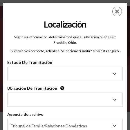
El Paso TX - Condados Reconocidos
Saltar
ES
EN
al
contenido
Localización
principal
Condados Reconocidos
2600
Según su información, determinamos que su ubicación puede ser:
Franklin,
Ohio
.
Si esto no es correcto, actualice. Seleccione "Omitir" si no está seguro.
Condados
Estado De Tramitación
Estado
De
Tramitación
Ubicación De Tramitación
Ubicación
De
VERIFÍCA
Tramitación
Agencia de archivo
Condados reconocidos
Texas
El Paso
Agencia
Tribunal de Familia/Relaciones Domésticas
de