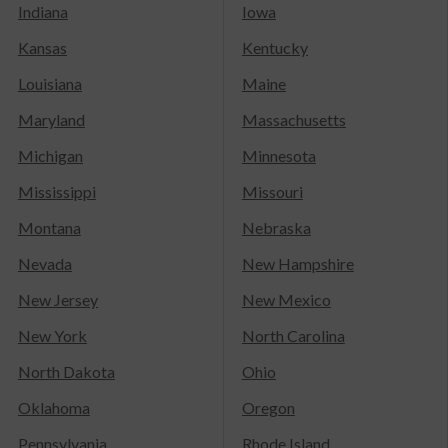
Indiana
Iowa
Kansas
Kentucky
Louisiana
Maine
Maryland
Massachusetts
Michigan
Minnesota
Mississippi
Missouri
Montana
Nebraska
Nevada
New Hampshire
New Jersey
New Mexico
New York
North Carolina
North Dakota
Ohio
Oklahoma
Oregon
Pennsylvania
Rhode Island