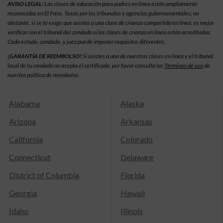
AVISO LEGAL:
Las clases de educación para padres en línea están ampliamente
reconocidas en El Paso, Texas por los tribunales y agencias gubernamentales; no
obstante, si se te exige que asistas a una clase de crianza compartida en línea, es mejor
verificar con el tribunal del condado si las clases de crianza en línea están acreditadas.
Cada estado, condado, y juez puede imponer requisitos diferentes.
¡GARANTÍA DE REEMBOLSO!
Si asistes a una de nuestras clases en línea y el tribunal
local de tu condado no acepta el certificado, por favor consulta las
Términos de uso
de
nuestra política de reembolso.
Alabama
Alaska
Arizona
Arkansas
California
Colorado
Connecticut
Delaware
District of Columbia
Florida
Georgia
Hawaii
Idaho
Illinois