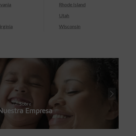
lvania
Rhode Island
Utah
rginia
Wisconsin
Sobre
Nuestra Empresa