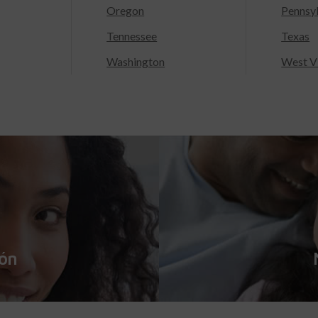
Oregon
Pennsy
Tennessee
Texas
Washington
West Vi
ión