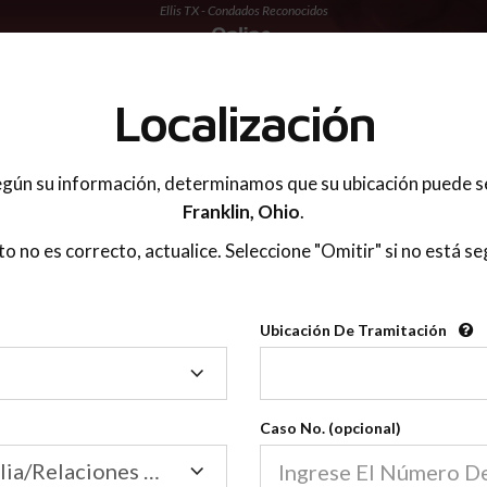
Ellis TX - Condados Reconocidos
 PADRES
Localización
gún su información, determinamos que su ubicación puede s
Franklin,
Ohio
.
sto no es correcto, actualice. Seleccione "Omitir" si no está se
Condados Reconoci
Ubicación De Tramitación
2600
Ubicación
De
Nuestras clases de crianza 
Tramitación
Caso No. (opcional)
2600 condados.
Las clases para padres en l
Condados
Tribunal de Familia/Relaciones Domésticas