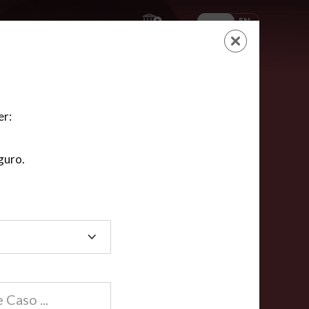
ES
EN
AYUDA
CARRITO
NUEVA CUENTA
LOGIN
er:
guro.
dos
compartida en línea están acreditadas en más de
ínea cumplen la mayoría de las normas nacionales