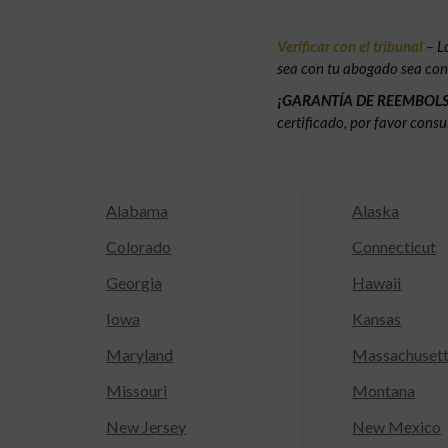
Verificar con el tribunal
– L
sea con tu abogado sea con e
¡GARANTÍA DE REEMBOL
certificado, por favor consu
Alabama
Alaska
Colorado
Connecticut
Georgia
Hawaii
Iowa
Kansas
Maryland
Massachuset
Missouri
Montana
New Jersey
New Mexico