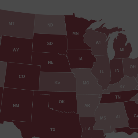
MT
ND
MN
WI
SD
MI
WY
IA
NE
OH
IN
IL
CO
KS
MO
KY
TN
OK
AR
NM
G
AL
MS
LA
TX