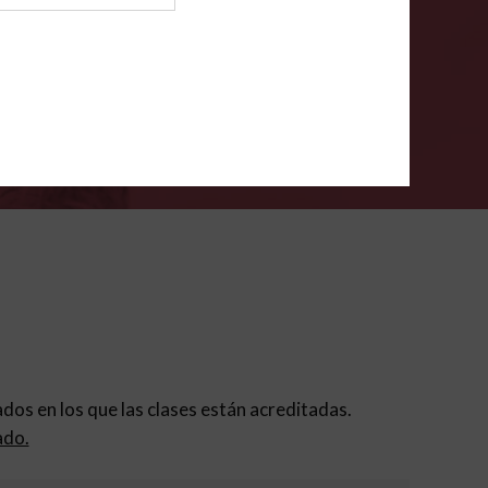
ión para padres
.
VERIFÍCA
dados en los que las clases están acreditadas.
ado.