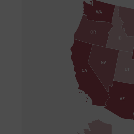
WA
OR
ID
NV
UT
CA
AZ