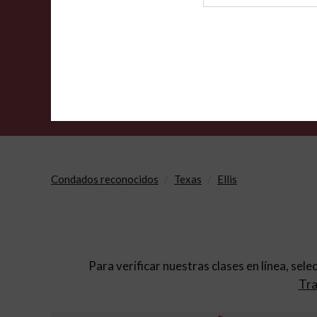
de
archivo
Condados reconocidos
Texas
Ellis
Para verificar nuestras clases en línea, sele
Tra