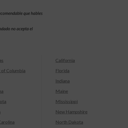
recomendable que hables
condado no acepta el
as
California
t of Columbia
Florida
Indiana
na
Maine
ota
Mississippi
a
New Hampshire
arolina
North Dakota