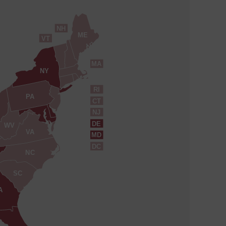
NH
ME
VT
MA
NY
RI
PA
CT
NJ
DE
WV
VA
MD
DC
NC
SC
A