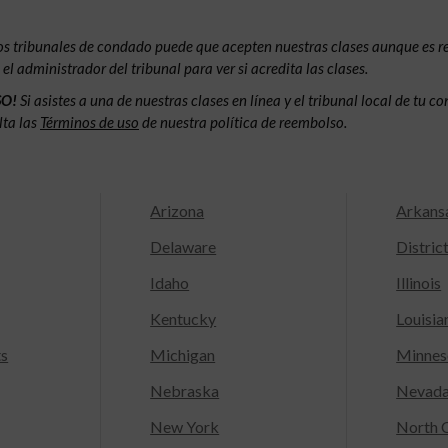
os tribunales de condado puede que acepten nuestras clases aunque es 
l administrador del tribunal para ver si acredita las clases.
SO!
Si asistes a una de nuestras clases en línea y el tribunal local de tu 
lta las
Términos de uso
de nuestra política de reembolso.
Arizona
Arkans
Delaware
Distric
Idaho
Illinois
Kentucky
Louisia
ts
Michigan
Minnes
Nebraska
Nevad
New York
North C