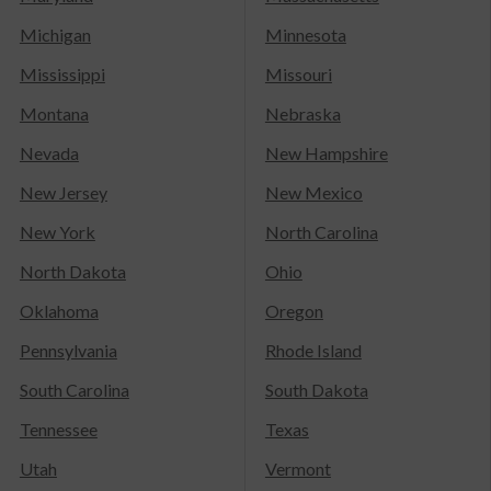
Michigan
Minnesota
Mississippi
Missouri
Montana
Nebraska
Nevada
New Hampshire
New Jersey
New Mexico
New York
North Carolina
North Dakota
Ohio
Oklahoma
Oregon
Pennsylvania
Rhode Island
South Carolina
South Dakota
Tennessee
Texas
Utah
Vermont