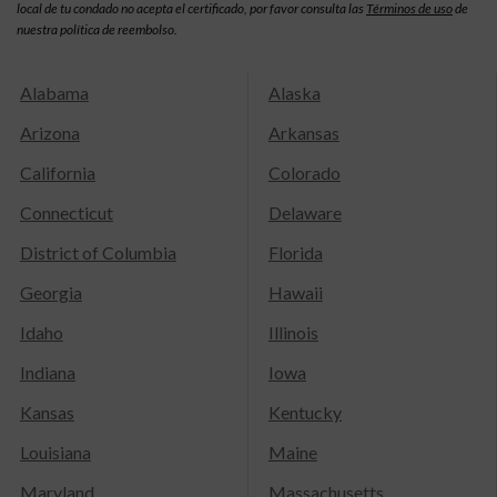
local de tu condado no acepta el certificado, por favor consulta las
Términos de uso
de
nuestra política de reembolso.
Alabama
Alaska
Arizona
Arkansas
California
Colorado
Connecticut
Delaware
District of Columbia
Florida
Georgia
Hawaii
Idaho
Illinois
Indiana
Iowa
Kansas
Kentucky
Louisiana
Maine
Maryland
Massachusetts