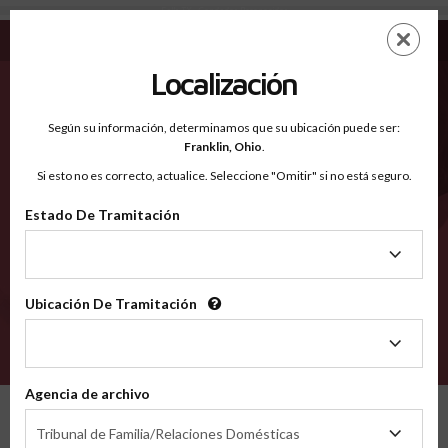
Falls TX - Condados Reconocidos
Saltar
ES
EN
al
contenido
Localización
principal
Condados Reconocidos
2600
Según su información, determinamos que su ubicación puede ser:
Franklin,
Ohio
.
Si esto no es correcto, actualice. Seleccione "Omitir" si no está seguro.
Condados
Estado De Tramitación
Estado
De
Tramitación
Ubicación De Tramitación
Ubicación
De
VERIFÍCA
Tramitación
Agencia de archivo
Condados reconocidos
Texas
Falls
Agencia
Tribunal de Familia/Relaciones Domésticas
de