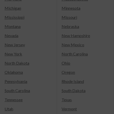
Michigan
Minnesota
Mississippi
Missouri
Montana
Nebraska
Nevada
New Hampshire
New Jersey
New Mexico
New York
North Carolina
North Dakota
Ohio
Oklahoma
Oregon
Pennsylvania
Rhode Island
South Carolina
South Dakota
Tennessee
Texas
Utah
Vermont