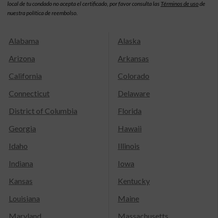
local de tu condado no acepta el certificado, por favor consulta las
Términos de uso
de
nuestra política de reembolso.
Alabama
Alaska
Arizona
Arkansas
California
Colorado
Connecticut
Delaware
District of Columbia
Florida
Georgia
Hawaii
Idaho
Illinois
Indiana
Iowa
Kansas
Kentucky
Louisiana
Maine
Maryland
Massachusetts