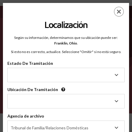
Franklin TX - Condados Reconocidos
Saltar
ES
EN
al
contenido
Localización
principal
Condados Reconocidos
2600
Según su información, determinamos que su ubicación puede ser:
Franklin,
Ohio
.
Si esto no es correcto, actualice. Seleccione "Omitir" si no está seguro.
Condados
Estado De Tramitación
Estado
De
Tramitación
Ubicación De Tramitación
Ubicación
De
VERIFÍCA
Tramitación
Agencia de archivo
Condados reconocidos
Texas
Franklin
Agencia
Tribunal de Familia/Relaciones Domésticas
de