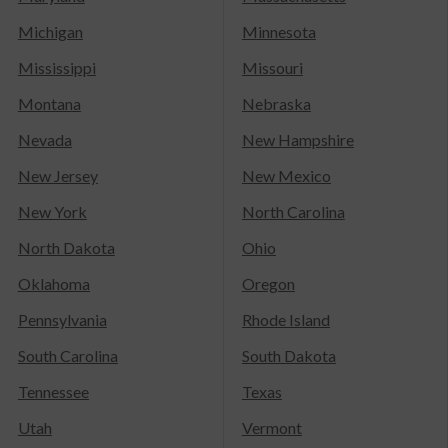
Michigan
Minnesota
Mississippi
Missouri
Montana
Nebraska
Nevada
New Hampshire
New Jersey
New Mexico
New York
North Carolina
North Dakota
Ohio
Oklahoma
Oregon
Pennsylvania
Rhode Island
South Carolina
South Dakota
Tennessee
Texas
Utah
Vermont