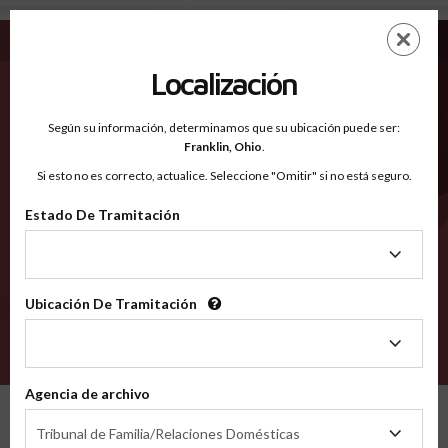
Haskell TX - Condados Reconocidos
Saltar
ES
EN
al
contenido
Localización
principal
Condados Reconocidos
2600
Según su información, determinamos que su ubicación puede ser:
Franklin,
Ohio
.
Si esto no es correcto, actualice. Seleccione "Omitir" si no está seguro.
Condados
Estado De Tramitación
Estado
De
Tramitación
Ubicación De Tramitación
Ubicación
De
VERIFÍCA
Tramitación
Agencia de archivo
Condados reconocidos
Texas
Haskell
Agencia
Tribunal de Familia/Relaciones Domésticas
de