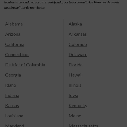
local de tu condado no acepta el certificado, por favor consulta las
Términos de uso
de
nuestra política de reembolso.
Alabama
Alaska
Arizona
Arkansas
California
Colorado
Connecticut
Delaware
District of Columbia
Florida
Georgia
Hawaii
Idaho
Illinois
Indiana
Iowa
Kansas
Kentucky
Louisiana
Maine
Maryland
Massachusetts