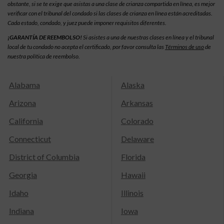
obstante, si se te exige que asistas a una clase de crianza compartida en línea, es mejor
verificar con el tribunal del condado si las clases de crianza en línea están acreditadas.
Cada estado, condado, y juez puede imponer requisitos diferentes.
¡GARANTÍA DE REEMBOLSO!
Si asistes a una de nuestras clases en línea y el tribunal
local de tu condado no acepta el certificado, por favor consulta las
Términos de uso
de
nuestra política de reembolso.
Alabama
Alaska
Arizona
Arkansas
California
Colorado
Connecticut
Delaware
District of Columbia
Florida
Georgia
Hawaii
Idaho
Illinois
Indiana
Iowa