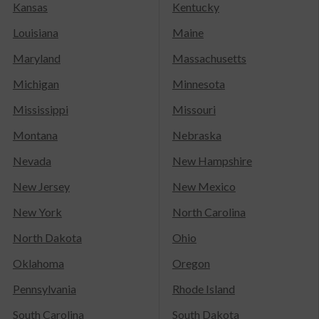
Kansas
Kentucky
Louisiana
Maine
Maryland
Massachusetts
Michigan
Minnesota
Mississippi
Missouri
Montana
Nebraska
Nevada
New Hampshire
New Jersey
New Mexico
New York
North Carolina
North Dakota
Ohio
Oklahoma
Oregon
Pennsylvania
Rhode Island
South Carolina
South Dakota