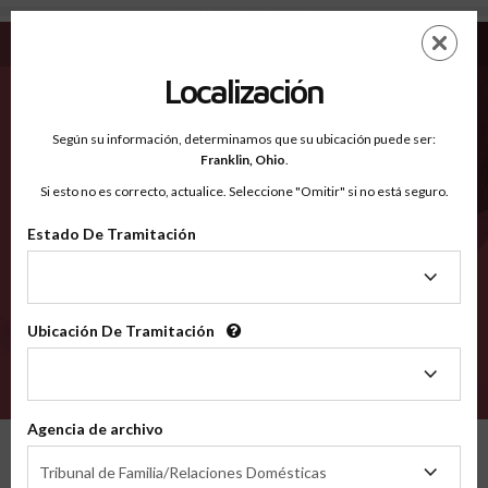
Lavaca TX - Condados Reconocidos
Saltar
ES
EN
al
contenido
Localización
principal
Condados Reconocidos
2600
Según su información, determinamos que su ubicación puede ser:
Franklin,
Ohio
.
Si esto no es correcto, actualice. Seleccione "Omitir" si no está seguro.
Condados
Estado De Tramitación
Estado
De
Tramitación
Ubicación De Tramitación
Ubicación
De
VERIFÍCA
Tramitación
Agencia de archivo
Condados reconocidos
Texas
Lavaca
Agencia
Tribunal de Familia/Relaciones Domésticas
de