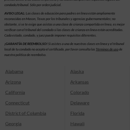
condado/tribunal. Sólo por orden judicial.
AVISO LEGAL:
Las clases de educación para padres en línea están ampliamente
reconocidas en Mason, Texas por los tribunales y agencias gubernamentales; no
obstante, si se te exige que asistas a una clase de crianza compartida en línea, es mejor
verificar con el tribunal del condado si las clases de crianza en línea están acreditadas.
Cada estado, condado, y juez puede imponer requisitos diferentes.
¡GARANTÍA DE REEMBOLSO!
Si asistes a una de nuestras clases en línea y el tribunal
local de tu condado no acepta el certificado, por favor consulta las
Términos de uso
de
nuestra política de reembolso.
Alabama
Alaska
Arizona
Arkansas
California
Colorado
Connecticut
Delaware
District of Columbia
Florida
Georgia
Hawaii