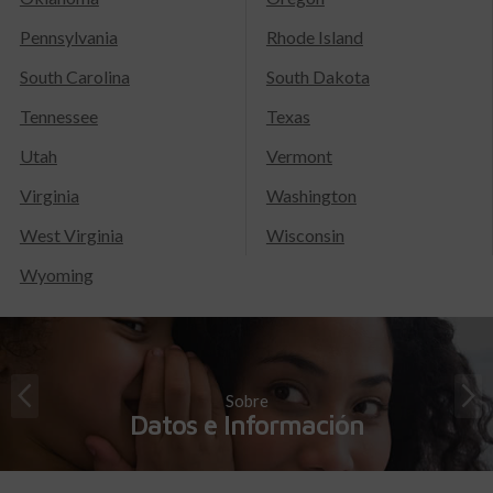
Pennsylvania
Rhode Island
South Carolina
South Dakota
Tennessee
Texas
Utah
Vermont
Virginia
Washington
West Virginia
Wisconsin
Wyoming
Sobre
Datos e Información