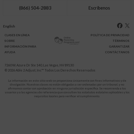
(866) 504-2883
Escríbenos
English
CLASES
EN LÍNEA
POLÍTICA DE PRIVACIDAD
SOBRE
TÉRMINOS
INFO
RMACIÓN
PARA
GARANTIZAR
AYUDA
CONTÁCTANOS
7260 W. Azure Dr Ste 140, Las Vegas, NV 89130
© 2026
Able 2 Adjust, Inc
™ Todos Los Derechos Reservados
La información en este sitio web se proporciona únicamente con fines informativos y de
divulgación. Nuestras clases no están obligadas a ser ordenadas por un tribunal, y no
afirmamos contar con aprobación en ninguna jurisdicción específica. Se recomienda a los
usuarios y a las agencias de referencia que consulten los estatutos estatales aplicables y los
requisitos locales para verificar el cumplimiento.
Protégete a ti y a tus hijos de la violencia doméstica.
911
LLAMA AL
para recibir ayuda inmediata,
o a tu servicio de emergencia local.