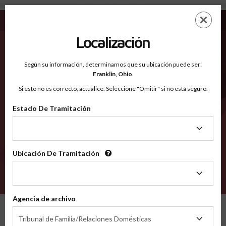
Mason TX - Condados Reconocidos
Saltar
ES
EN
al
contenido
Localización
principal
Condados Reconocidos
2600
Según su información, determinamos que su ubicación puede ser:
Franklin,
Ohio
.
Si esto no es correcto, actualice. Seleccione "Omitir" si no está seguro.
Condados
Estado De Tramitación
Estado
De
Tramitación
Ubicación De Tramitación
Ubicación
De
VERIFÍCA
Tramitación
Agencia de archivo
Condados reconocidos
Texas
Mason
Agencia
Tribunal de Familia/Relaciones Domésticas
de