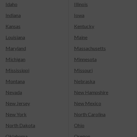
Idaho
Illinois
Indiana
Iowa
Kansas
Kentucky
Louisiana
Maine
Maryland
Massachusetts
Michigan
Minnesota
Mississippi
Missouri
Montana
Nebraska
Nevada
New Hampshire
New Jersey
New Mexico
New York
North Carolina
North Dakota
Ohio
Oklahoma
Oregon