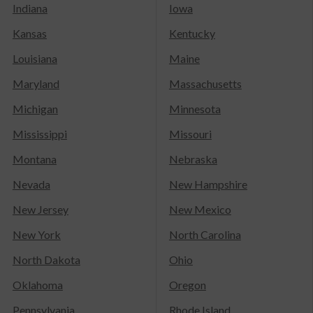
Indiana
Iowa
Kansas
Kentucky
Louisiana
Maine
Maryland
Massachusetts
Michigan
Minnesota
Mississippi
Missouri
Montana
Nebraska
Nevada
New Hampshire
New Jersey
New Mexico
New York
North Carolina
North Dakota
Ohio
Oklahoma
Oregon
Pennsylvania
Rhode Island