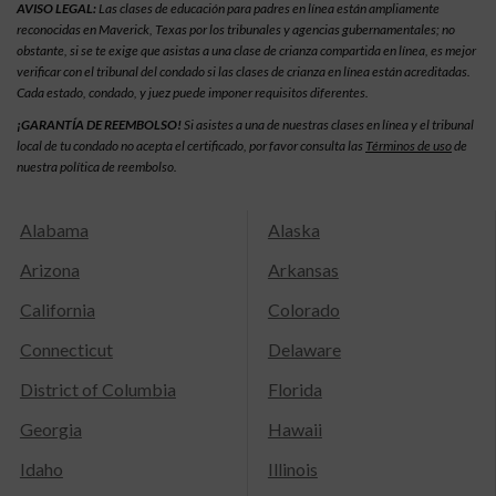
AVISO LEGAL:
Las clases de educación para padres en línea están ampliamente
reconocidas en Maverick, Texas por los tribunales y agencias gubernamentales; no
obstante, si se te exige que asistas a una clase de crianza compartida en línea, es mejor
verificar con el tribunal del condado si las clases de crianza en línea están acreditadas.
Cada estado, condado, y juez puede imponer requisitos diferentes.
¡GARANTÍA DE REEMBOLSO!
Si asistes a una de nuestras clases en línea y el tribunal
local de tu condado no acepta el certificado, por favor consulta las
Términos de uso
de
nuestra política de reembolso.
Alabama
Alaska
Arizona
Arkansas
California
Colorado
Connecticut
Delaware
District of Columbia
Florida
Georgia
Hawaii
Idaho
Illinois