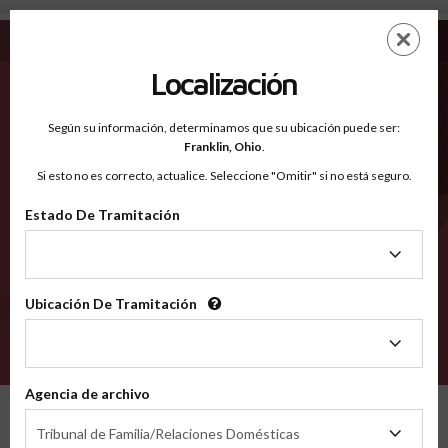
Maverick TX - Condados Reconocidos
Saltar
ES
EN
al
contenido
Localización
principal
Condados Reconocidos
2600
Según su información, determinamos que su ubicación puede ser:
Franklin,
Ohio
.
Si esto no es correcto, actualice. Seleccione "Omitir" si no está seguro.
Condados
Estado De Tramitación
Estado
De
Tramitación
Ubicación De Tramitación
Ubicación
De
VERIFÍCA
Tramitación
Agencia de archivo
Condados reconocidos
Texas
Maverick
Agencia
Tribunal de Familia/Relaciones Domésticas
de