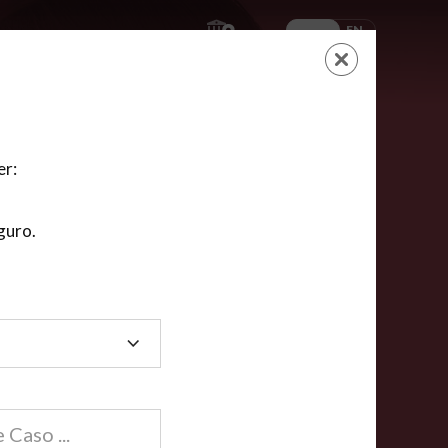
ES
EN
AYUDA
CARRITO
NUEVA CUENTA
LOGIN
er:
guro.
dos
compartida en línea están acreditadas en más de
ínea cumplen la mayoría de las normas nacionales