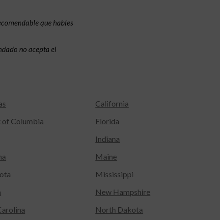
recomendable que hables
condado no acepta el
as
California
t of Columbia
Florida
Indiana
na
Maine
ota
Mississippi
a
New Hampshire
arolina
North Dakota