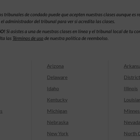
os tribunales de condado puede que acepten nuestras clases aunque es 
l administrador del tribunal para ver si acredita las clases.
SO!
Si asistes a una de nuestras clases en línea y el tribunal local de tu 
lta las
Términos de uso
de nuestra política de reembolso.
Arizona
Arkans
Delaware
Distric
Idaho
Illinois
Kentucky
Louisia
ts
Michigan
Minnes
Nebraska
Nevad
New York
North C