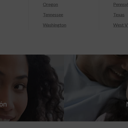
Oregon
Pennsy
Tennessee
Texas
Washington
West Vi
ión