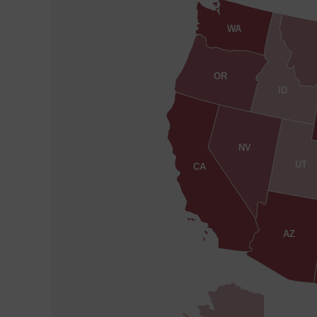
WA
OR
ID
NV
UT
CA
AZ