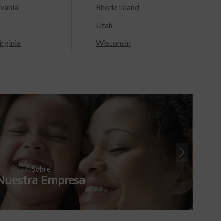
lvania
Rhode Island
Utah
rginia
Wisconsin
Sobre
Nuestra Empresa