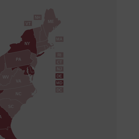
NH
ME
VT
MA
NY
RI
PA
CT
NJ
DE
WV
VA
MD
DC
NC
SC
A