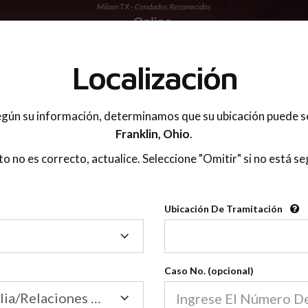
Milam TX - Condados Reconocidos
 PADRES
Localización
gún su información, determinamos que su ubicación puede s
Franklin,
Ohio
.
sto no es correcto, actualice. Seleccione "Omitir" si no está se
Condados Reconoci
Ubicación De Tramitación
2600
Ubicación
De
Nuestras clases de crianza 
Tramitación
Caso No. (opcional)
2600 condados.
Las clases para padres en l
Condados
Tribunal de Familia/Relaciones Domésticas