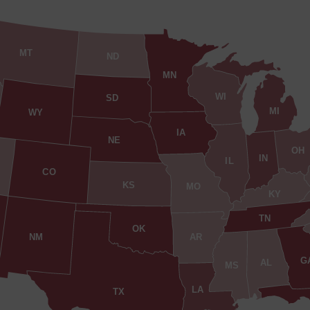
MT
ND
MN
WI
SD
MI
WY
IA
NE
OH
IN
IL
CO
KS
MO
KY
TN
OK
AR
NM
G
AL
MS
LA
TX