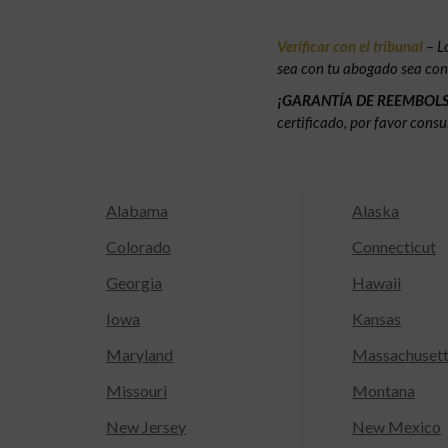
Verificar con el tribunal
– L
sea con tu abogado sea con e
¡GARANTÍA DE REEMBOL
certificado, por favor consu
Alabama
Alaska
Colorado
Connecticut
Georgia
Hawaii
Iowa
Kansas
Maryland
Massachuset
Missouri
Montana
New Jersey
New Mexico