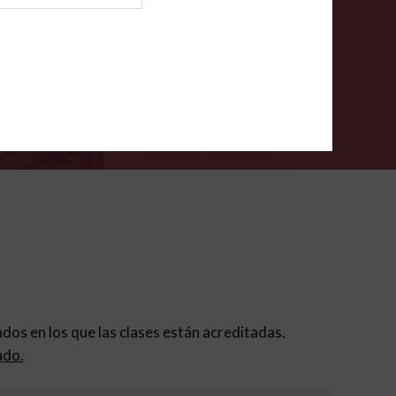
ión para padres
.
VERIFÍCA
dados en los que las clases están acreditadas.
ado.