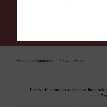
de
archivo
Condados reconocidos
Texas
Milam
Para verificar nuestras clases en línea, sele
Tra