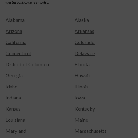
nuestra política de reembolso.
Alabama
Alaska
Arizona
Arkansas
California
Colorado
Connecticut
Delaware
District of Columbia
Florida
Georgia
Hawaii
Idaho
Illinois
Indiana
Iowa
Kansas
Kentucky
Louisiana
Maine
Maryland
Massachusetts