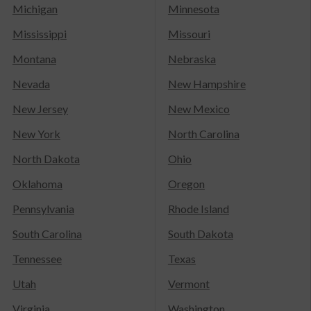
Michigan
Minnesota
Mississippi
Missouri
Montana
Nebraska
Nevada
New Hampshire
New Jersey
New Mexico
New York
North Carolina
North Dakota
Ohio
Oklahoma
Oregon
Pennsylvania
Rhode Island
South Carolina
South Dakota
Tennessee
Texas
Utah
Vermont
Virginia
Washington