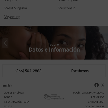
West Virginia
Wisconsin
Wyoming
Sobre
Datos e Información
(866) 504-2883
Escríbenos
English
CLASES
EN LÍNEA
POLÍTICA DE PRIVACIDAD
SOBRE
TÉRMINOS
INFO
RMACIÓN
PARA
GARANTIZAR
AYUDA
CONTÁCTANOS