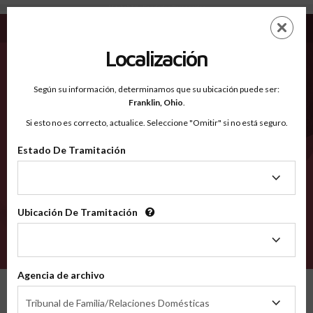
Mitchell TX - Condados Reconocidos
Saltar
ES
EN
al
contenido
Localización
principal
Condados Reconocidos
2600
Según su información, determinamos que su ubicación puede ser:
Franklin,
Ohio
.
Si esto no es correcto, actualice. Seleccione "Omitir" si no está seguro.
Condados
Estado De Tramitación
Estado
De
Tramitación
Ubicación De Tramitación
Ubicación
De
VERIFÍCA
Tramitación
Agencia de archivo
Condados reconocidos
Texas
Mitchell
Agencia
Tribunal de Familia/Relaciones Domésticas
de