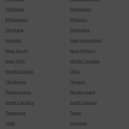
Michigan
Minnesota
Mississippi
Missouri
Montana
Nebraska
Nevada
New Hampshire
New Jersey
New Mexico
New York
North Carolina
North Dakota
Ohio
Oklahoma
Oregon
Pennsylvania
Rhode Island
South Carolina
South Dakota
Tennessee
Texas
Utah
Vermont