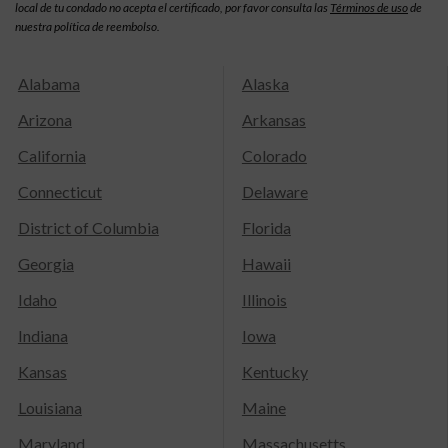
local de tu condado no acepta el certificado, por favor consulta las
Términos de uso
de
nuestra política de reembolso.
Alabama
Alaska
Arizona
Arkansas
California
Colorado
Connecticut
Delaware
District of Columbia
Florida
Georgia
Hawaii
Idaho
Illinois
Indiana
Iowa
Kansas
Kentucky
Louisiana
Maine
Maryland
Massachusetts