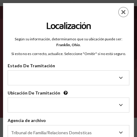
Navarro TX - Condados Reconocidos
Saltar
ES
EN
al
contenido
Localización
principal
Condados Reconocidos
2600
Según su información, determinamos que su ubicación puede ser:
Franklin,
Ohio
.
Si esto no es correcto, actualice. Seleccione "Omitir" si no está seguro.
Condados
Estado De Tramitación
Estado
De
Tramitación
Ubicación De Tramitación
Ubicación
De
VERIFÍCA
Tramitación
Agencia de archivo
Condados reconocidos
Texas
Navarro
Agencia
Tribunal de Familia/Relaciones Domésticas
de