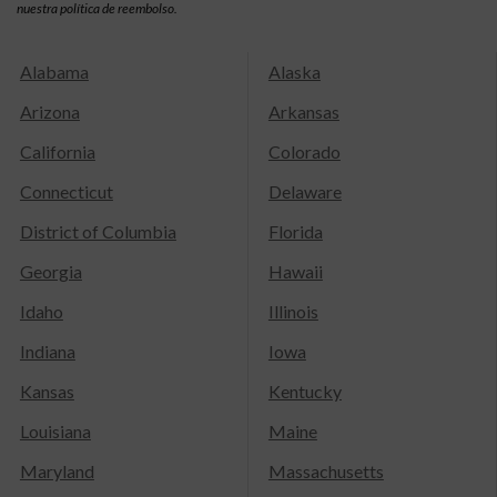
nuestra política de reembolso.
Alabama
Alaska
Arizona
Arkansas
California
Colorado
Connecticut
Delaware
District of Columbia
Florida
Georgia
Hawaii
Idaho
Illinois
Indiana
Iowa
Kansas
Kentucky
Louisiana
Maine
Maryland
Massachusetts