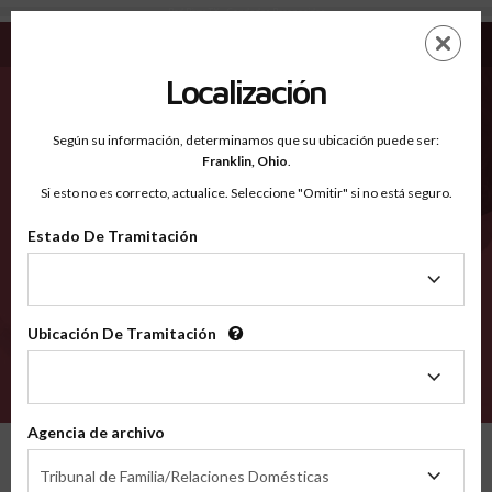
Red River TX - Condados Reconocidos
Saltar
ES
EN
al
contenido
Localización
principal
Condados Reconocidos
2600
Según su información, determinamos que su ubicación puede ser:
Franklin,
Ohio
.
Si esto no es correcto, actualice. Seleccione "Omitir" si no está seguro.
Condados
Estado De Tramitación
Estado
De
Tramitación
Ubicación De Tramitación
Ubicación
De
VERIFÍCA
Tramitación
Agencia de archivo
Condados reconocidos
Texas
Red River
Agencia
Tribunal de Familia/Relaciones Domésticas
de