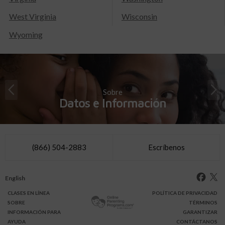
West Virginia
Wisconsin
Wyoming
Sobre
Datos e Información
(866) 504-2883
Escríbenos
English
CLASES
EN LÍNEA
POLÍTICA DE PRIVACIDAD
SOBRE
TÉRMINOS
INFO
RMACIÓN
PARA
GARANTIZAR
AYUDA
CONTÁCTANOS