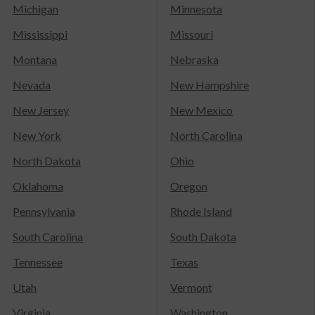
Michigan
Minnesota
Mississippi
Missouri
Montana
Nebraska
Nevada
New Hampshire
New Jersey
New Mexico
New York
North Carolina
North Dakota
Ohio
Oklahoma
Oregon
Pennsylvania
Rhode Island
South Carolina
South Dakota
Tennessee
Texas
Utah
Vermont
Virginia
Washington