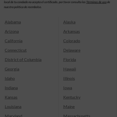
local de tu condado no acepta el certificado, por favor consulta las
Términos de uso
de
nuestra política de reembolso.
Alabama
Alaska
Arizona
Arkansas
California
Colorado
Connecticut
Delaware
District of Columbia
Florida
Georgia
Hawaii
Idaho
Illinois
Indiana
Iowa
Kansas
Kentucky
Louisiana
Maine
Maryland
Massachusetts