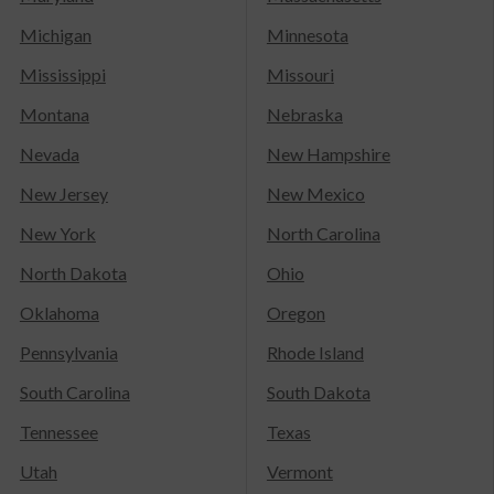
Michigan
Minnesota
Mississippi
Missouri
Montana
Nebraska
Nevada
New Hampshire
New Jersey
New Mexico
New York
North Carolina
North Dakota
Ohio
Oklahoma
Oregon
Pennsylvania
Rhode Island
South Carolina
South Dakota
Tennessee
Texas
Utah
Vermont