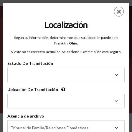
Schleicher TX - Condados Reconocidos
Saltar
ES
EN
al
contenido
Localización
principal
Condados Reconocidos
2600
Según su información, determinamos que su ubicación puede ser:
Franklin,
Ohio
.
Si esto no es correcto, actualice. Seleccione "Omitir" si no está seguro.
Condados
Estado De Tramitación
Estado
De
Tramitación
Ubicación De Tramitación
Ubicación
De
VERIFÍCA
Tramitación
Agencia de archivo
Condados reconocidos
Texas
Schleicher
Agencia
Tribunal de Familia/Relaciones Domésticas
de