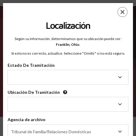
Val Verde TX - Condados Reconocidos
Saltar
ES
EN
al
contenido
Localización
principal
Condados Reconocidos
2600
Según su información, determinamos que su ubicación puede ser:
Franklin,
Ohio
.
Si esto no es correcto, actualice. Seleccione "Omitir" si no está seguro.
Condados
Estado De Tramitación
Estado
De
Tramitación
Ubicación De Tramitación
Ubicación
De
VERIFÍCA
Tramitación
Agencia de archivo
Condados reconocidos
Texas
Val Verde
Agencia
Tribunal de Familia/Relaciones Domésticas
de