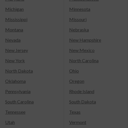
Michigan
Minnesota
Mississippi
Missouri
Montana
Nebraska
Nevada
New Hampshire
New Jersey
New Mexico
New York
North Carolina
North Dakota
Ohio
Oklahoma
Oregon
Pennsylvania
Rhode Island
South Carolina
South Dakota
Tennessee
Texas
Utah
Vermont