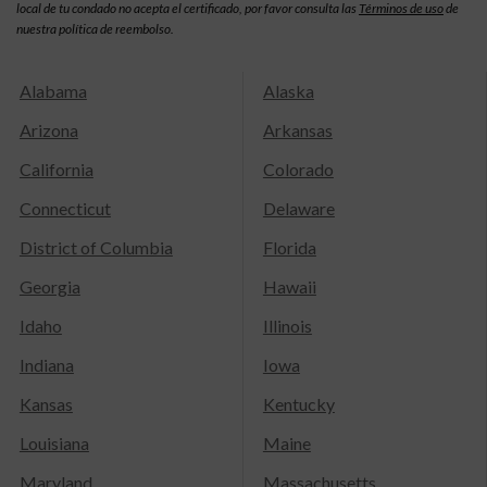
local de tu condado no acepta el certificado, por favor consulta las
Términos de uso
de
nuestra política de reembolso.
Alabama
Alaska
Arizona
Arkansas
California
Colorado
Connecticut
Delaware
District of Columbia
Florida
Georgia
Hawaii
Idaho
Illinois
Indiana
Iowa
Kansas
Kentucky
Louisiana
Maine
Maryland
Massachusetts