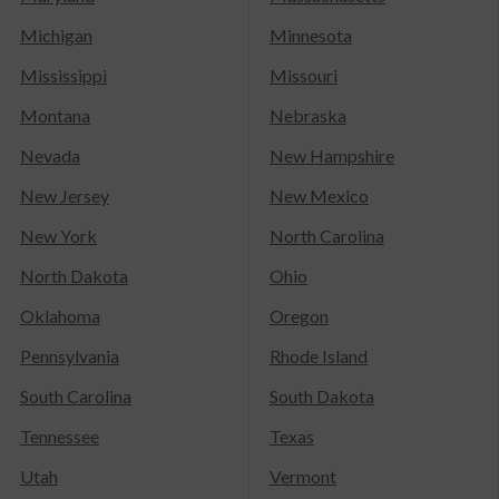
Michigan
Minnesota
Mississippi
Missouri
Montana
Nebraska
Nevada
New Hampshire
New Jersey
New Mexico
New York
North Carolina
North Dakota
Ohio
Oklahoma
Oregon
Pennsylvania
Rhode Island
South Carolina
South Dakota
Tennessee
Texas
Utah
Vermont