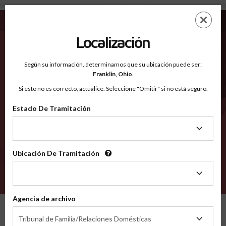
Ward TX - Condados Reconocidos
Saltar
ES
EN
al
contenido
Localización
principal
Condados Reconocidos
2600
Según su información, determinamos que su ubicación puede ser:
Franklin,
Ohio
.
Si esto no es correcto, actualice. Seleccione "Omitir" si no está seguro.
Condados
Estado De Tramitación
Estado
De
Tramitación
Ubicación De Tramitación
Ubicación
De
VERIFÍCA
Tramitación
Agencia de archivo
Condados reconocidos
Texas
Ward
Agencia
Tribunal de Familia/Relaciones Domésticas
de