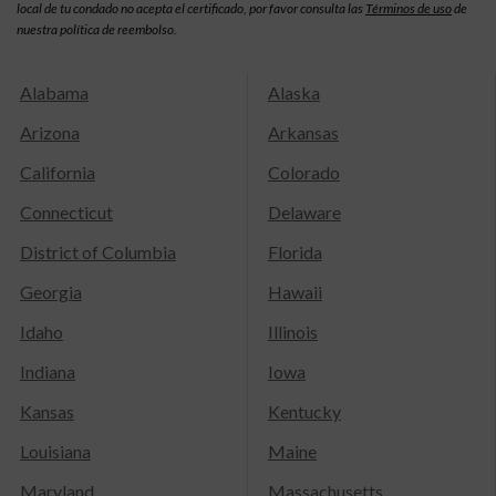
local de tu condado no acepta el certificado, por favor consulta las
Términos de uso
de
nuestra política de reembolso.
Alabama
Alaska
Arizona
Arkansas
California
Colorado
Connecticut
Delaware
District of Columbia
Florida
Georgia
Hawaii
Idaho
Illinois
Indiana
Iowa
Kansas
Kentucky
Louisiana
Maine
Maryland
Massachusetts