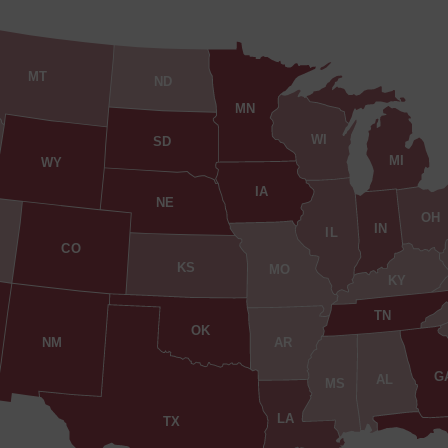
MT
ND
MN
WI
SD
MI
WY
IA
NE
OH
IN
IL
CO
KS
MO
KY
TN
OK
AR
NM
G
AL
MS
LA
TX