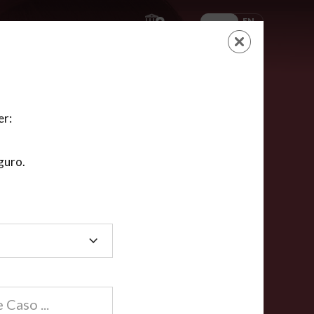
ES
EN
AYUDA
CARRITO
NUEVA CUENTA
LOGIN
er:
guro.
dos
compartida en línea están acreditadas en más de
ínea cumplen la mayoría de las normas nacionales