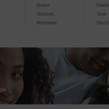
Oregon
Pennsy
Tennessee
Texas
Washington
West Vi
ión