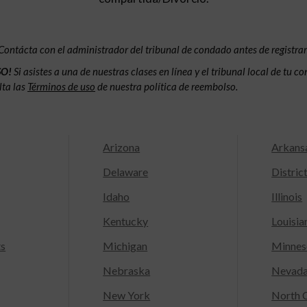
Contácta con el administrador del tribunal de condado antes de registrar
SO!
Si asistes a una de nuestras clases en línea y el tribunal local de tu 
lta las
Términos de uso
de nuestra política de reembolso.
Arizona
Arkans
Delaware
Distric
Idaho
Illinois
Kentucky
Louisia
ts
Michigan
Minnes
Nebraska
Nevad
New York
North C