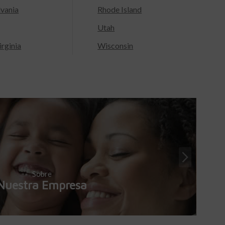
lvania
Rhode Island
Utah
rginia
Wisconsin
Sobre
Nuestra Empresa