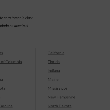
te para tomar la clase.
condado no acepta el
as
California
t of Columbia
Florida
Indiana
na
Maine
ota
Mississippi
a
New Hampshire
arolina
North Dakota