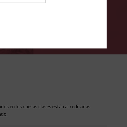
ión para padres
.
VERIFÍCA
dados en los que las clases están acreditadas.
ado.