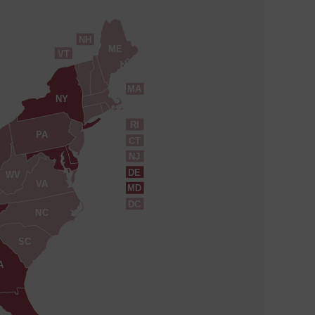
NH
ME
VT
MA
NY
RI
PA
CT
NJ
DE
WV
VA
MD
DC
NC
SC
A