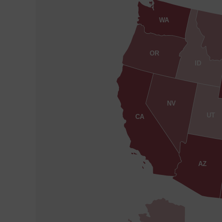
WA
OR
ID
NV
UT
CA
AZ