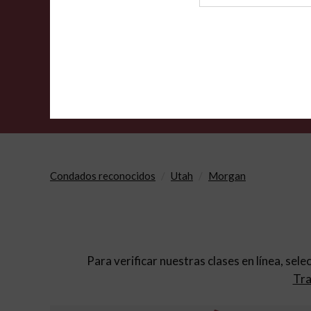
de
archivo
Condados reconocidos
Utah
Morgan
Para verificar nuestras clases en línea, sele
Tra