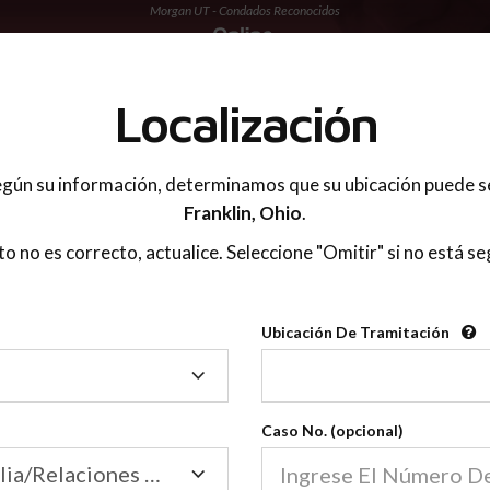
Morgan UT - Condados Reconocidos
 PADRES
Localización
gún su información, determinamos que su ubicación puede s
Franklin,
Ohio
.
sto no es correcto, actualice. Seleccione "Omitir" si no está se
Condados Reconoci
Ubicación De Tramitación
2600
Ubicación
De
Nuestras clases de crianza 
Tramitación
Caso No. (opcional)
2600 condados.
Las clases para padres en l
Condados
Tribunal de Familia/Relaciones Domésticas