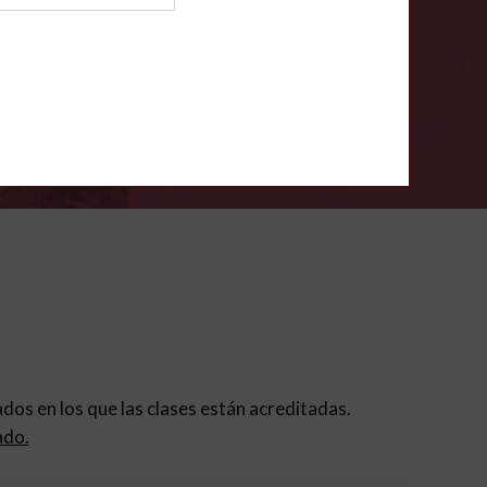
ión para padres
.
VERIFÍCA
dados en los que las clases están acreditadas.
ado.