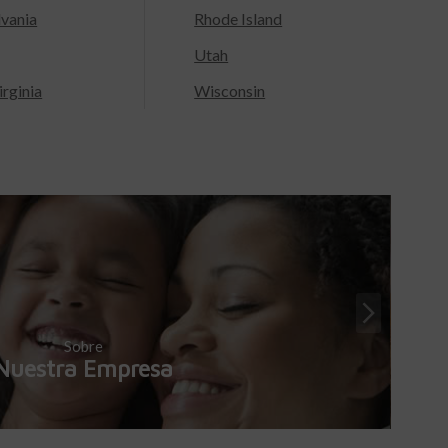
lvania
Rhode Island
Utah
rginia
Wisconsin
Sobre
Nuestra Empresa