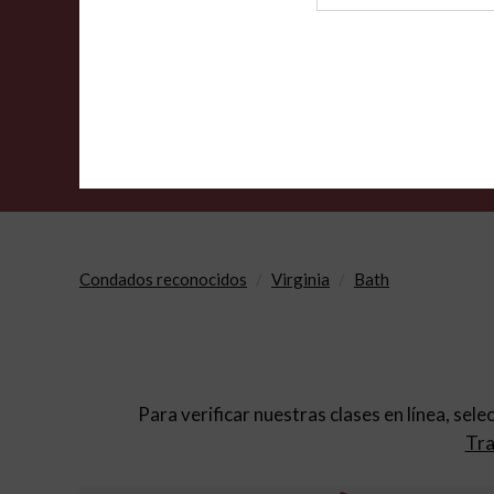
de
archivo
Condados reconocidos
Virginia
Bath
Para verificar nuestras clases en línea, sele
Tra