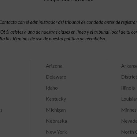
Contácta con el administrador del tribunal de condado antes de registrar
SO!
Si asistes a una de nuestras clases en línea y el tribunal local de tu 
lta las
Términos de uso
de nuestra política de reembolso.
Arizona
Arkans
Delaware
Distric
Idaho
Illinois
Kentucky
Louisia
ts
Michigan
Minnes
Nebraska
Nevad
New York
North C