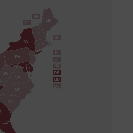
NH
ME
VT
MA
NY
RI
PA
CT
NJ
DE
WV
VA
MD
DC
NC
SC
A