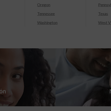
Oregon
Pennsy
Tennessee
Texas
Washington
West Vi
ión