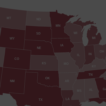
MT
ND
MN
WI
SD
MI
WY
IA
NE
OH
IN
IL
CO
KS
MO
KY
TN
OK
AR
NM
G
AL
MS
LA
TX