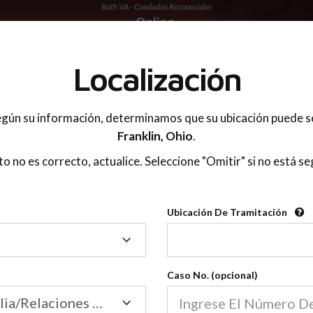
Bath VA - Condados Reconocidos
 PADRES
Localización
gún su información, determinamos que su ubicación puede s
Franklin,
Ohio
.
sto no es correcto, actualice. Seleccione "Omitir" si no está se
Condados Reconoci
Ubicación De Tramitación
2600
Ubicación
De
Nuestras clases de crianza 
Tramitación
Caso No. (opcional)
2600 condados.
Las clases para padres en l
Condados
Tribunal de Familia/Relaciones Domésticas