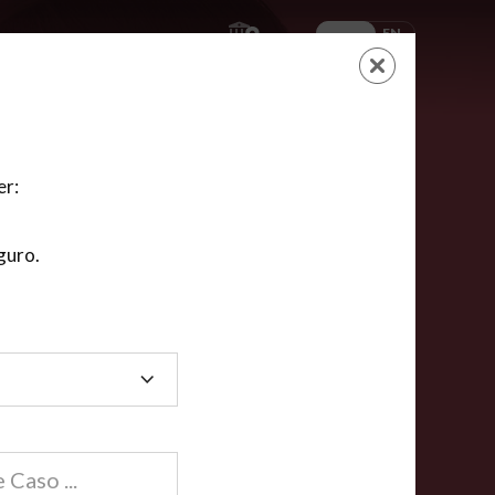
ES
EN
AYUDA
CARRITO
NUEVA CUENTA
LOGIN
er:
guro.
dos
compartida en línea están acreditadas en más de
ínea cumplen la mayoría de las normas nacionales