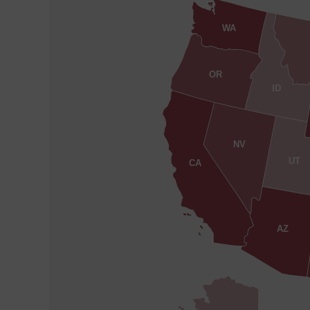
WA
OR
ID
NV
UT
CA
AZ