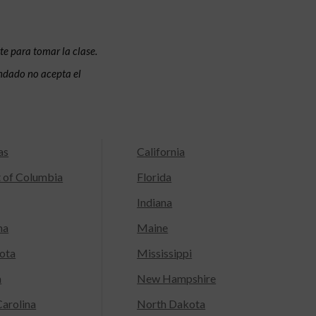
te para tomar la clase.
condado no acepta el
as
California
t of Columbia
Florida
Indiana
na
Maine
ota
Mississippi
a
New Hampshire
arolina
North Dakota