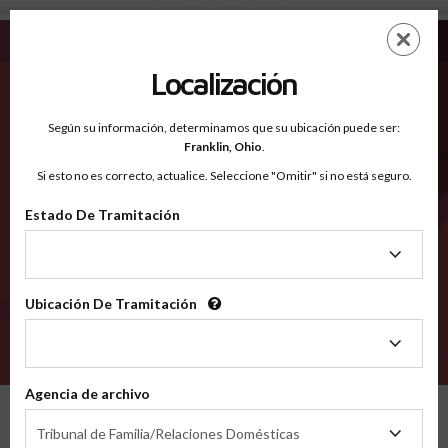
Fluvanna VA - Condados Reconocidos
Saltar
ES
EN
al
contenido
Localización
principal
Condados Reconocidos
2600
Según su información, determinamos que su ubicación puede ser:
Franklin,
Ohio
.
Si esto no es correcto, actualice. Seleccione "Omitir" si no está seguro.
Condados
Estado De Tramitación
Estado
De
Tramitación
Ubicación De Tramitación
Ubicación
De
VERIFÍCA
Tramitación
Agencia de archivo
Condados reconocidos
Virginia
Fluvanna
Agencia
Tribunal de Familia/Relaciones Domésticas
de