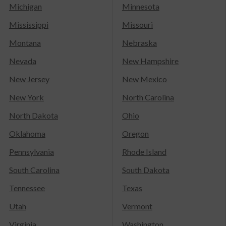
Michigan
Minnesota
Mississippi
Missouri
Montana
Nebraska
Nevada
New Hampshire
New Jersey
New Mexico
New York
North Carolina
North Dakota
Ohio
Oklahoma
Oregon
Pennsylvania
Rhode Island
South Carolina
South Dakota
Tennessee
Texas
Utah
Vermont
Virginia
Washington