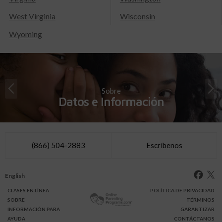
West Virginia
Wisconsin
Wyoming
Sobre
Datos e Información
(866) 504-2883
Escríbenos
English
CLASES
EN LÍNEA
POLÍTICA DE PRIVACIDAD
SOBRE
TÉRMINOS
INFO
RMACIÓN
PARA
GARANTIZAR
AYUDA
CONTÁCTANOS