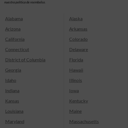
nuestra política de reembolso.
Alabama
Alaska
Arizona
Arkansas
California
Colorado
Connecticut
Delaware
District of Columbia
Florida
Georgia
Hawaii
Idaho
Illinois
Indiana
Iowa
Kansas
Kentucky
Louisiana
Maine
Maryland
Massachusetts