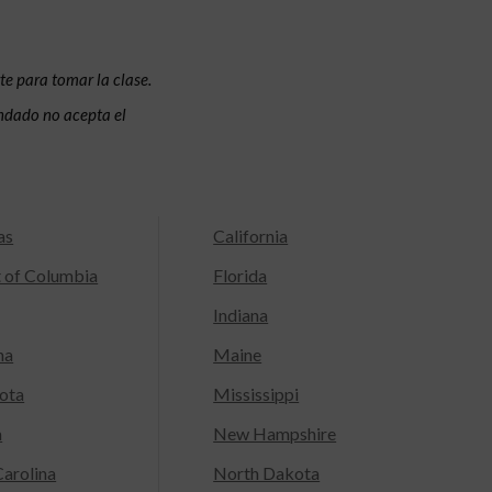
te para tomar la clase.
condado no acepta el
as
California
t of Columbia
Florida
Indiana
na
Maine
ota
Mississippi
a
New Hampshire
arolina
North Dakota