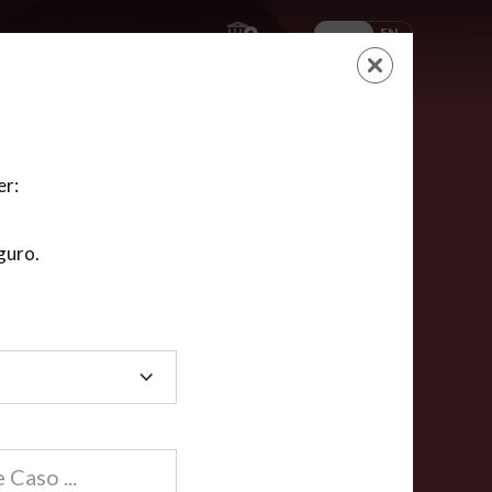
ES
EN
AYUDA
CARRITO
NUEVA CUENTA
LOGIN
er:
guro.
dos
compartida en línea están acreditadas en más de
ínea cumplen la mayoría de las normas nacionales