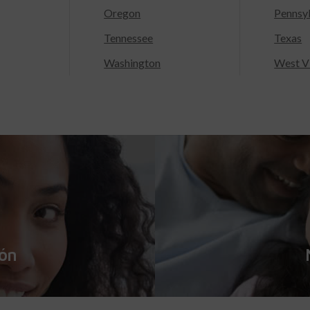
Oregon
Pennsy
Tennessee
Texas
Washington
West Vi
ión