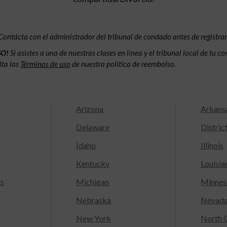
Contácta con el administrador del tribunal de condado antes de registrar
SO!
Si asistes a una de nuestras clases en línea y el tribunal local de tu 
lta las
Términos de uso
de nuestra política de reembolso.
Arizona
Arkans
Delaware
Distric
Idaho
Illinois
Kentucky
Louisia
ts
Michigan
Minnes
Nebraska
Nevad
New York
North C