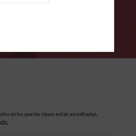
ión para padres
.
VERIFÍCA
dados en los que las clases están acreditadas.
ado.