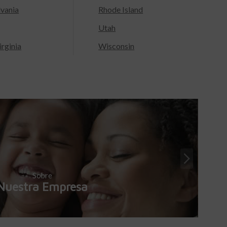
lvania
Rhode Island
Utah
rginia
Wisconsin
Sobre
Nuestra Empresa