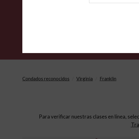
de
archivo
Condados reconocidos
Virginia
Franklin
Para verificar nuestras clases en línea, sele
Tra