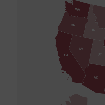
WA
OR
ID
NV
UT
CA
AZ