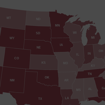
MT
ND
MN
WI
SD
MI
WY
IA
NE
OH
IN
IL
CO
KS
MO
KY
TN
OK
AR
NM
G
AL
MS
LA
TX