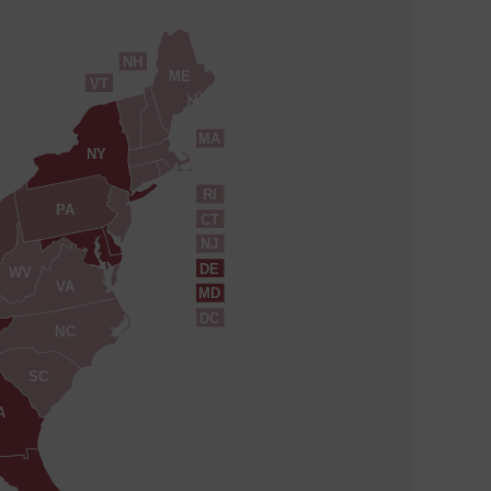
NH
ME
VT
MA
NY
RI
PA
CT
NJ
DE
WV
VA
MD
DC
NC
SC
A