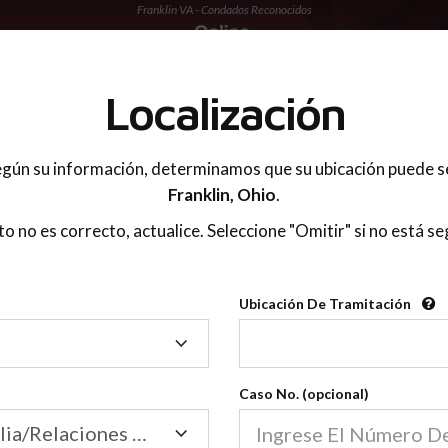
Franklin VA - Condados Reconocidos
 PADRES
Localización
gún su información, determinamos que su ubicación puede s
Franklin,
Ohio
.
sto no es correcto, actualice. Seleccione "Omitir" si no está se
Condados Reconoci
Ubicación De Tramitación
2600
Ubicación
De
Nuestras clases de crianza 
Tramitación
Caso No. (opcional)
2600 condados.
Las clases para padres en l
Condados
Tribunal de Familia/Relaciones Domésticas