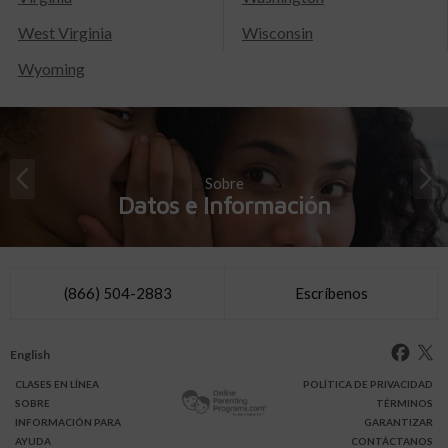
West Virginia
Wisconsin
Wyoming
Sobre
Datos e Información
(866) 504-2883
Escríbenos
English
CLASES
EN LÍNEA
POLÍTICA DE PRIVACIDAD
SOBRE
TÉRMINOS
INFO
RMACIÓN
PARA
GARANTIZAR
AYUDA
CONTÁCTANOS