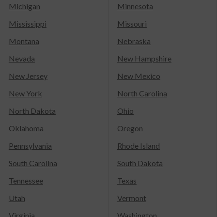
Michigan
Minnesota
Mississippi
Missouri
Montana
Nebraska
Nevada
New Hampshire
New Jersey
New Mexico
New York
North Carolina
North Dakota
Ohio
Oklahoma
Oregon
Pennsylvania
Rhode Island
South Carolina
South Dakota
Tennessee
Texas
Utah
Vermont
Virginia
Washington