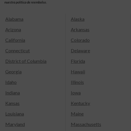
nuestra política de reembolso.
Alabama
Alaska
Arizona
Arkansas
California
Colorado
Connecticut
Delaware
District of Columbia
Florida
Georgia
Hawaii
Idaho
Illinois
Indiana
Iowa
Kansas
Kentucky
Louisiana
Maine
Maryland
Massachusetts