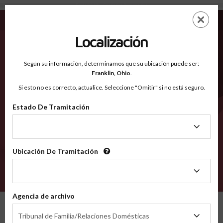
Frederick VA - Condados Reconocidos
Saltar
ES
EN
al
contenido
Localización
principal
Condados Reconocidos
2600
Según su información, determinamos que su ubicación puede ser:
Franklin,
Ohio
.
Si esto no es correcto, actualice. Seleccione "Omitir" si no está seguro.
Condados
Estado De Tramitación
Estado
De
Tramitación
Ubicación De Tramitación
Ubicación
De
VERIFÍCA
Tramitación
Agencia de archivo
Condados reconocidos
Virginia
Frederick
Agencia
Tribunal de Familia/Relaciones Domésticas
de