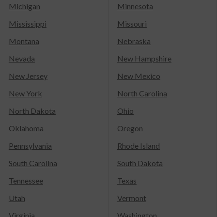
Michigan
Minnesota
Mississippi
Missouri
Montana
Nebraska
Nevada
New Hampshire
New Jersey
New Mexico
New York
North Carolina
North Dakota
Ohio
Oklahoma
Oregon
Pennsylvania
Rhode Island
South Carolina
South Dakota
Tennessee
Texas
Utah
Vermont
Virginia
Washington