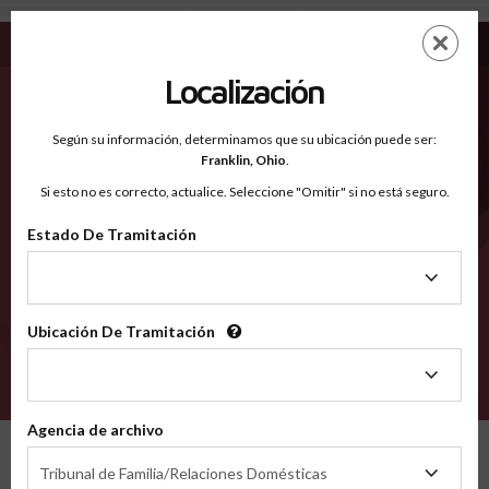
Giles VA - Condados Reconocidos
Saltar
ES
EN
al
contenido
Localización
principal
Condados Reconocidos
2600
Según su información, determinamos que su ubicación puede ser:
Franklin,
Ohio
.
Si esto no es correcto, actualice. Seleccione "Omitir" si no está seguro.
Condados
Estado De Tramitación
Estado
De
Tramitación
Ubicación De Tramitación
Ubicación
De
VERIFÍCA
Tramitación
Agencia de archivo
Condados reconocidos
Virginia
Giles
Agencia
Tribunal de Familia/Relaciones Domésticas
de