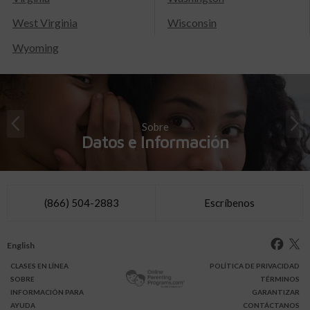
West Virginia
Wisconsin
Wyoming
Sobre
Datos e Información
(866) 504-2883
Escríbenos
English
CLASES
EN LÍNEA
POLÍTICA DE PRIVACIDAD
SOBRE
TÉRMINOS
INFO
RMACIÓN
PARA
GARANTIZAR
AYUDA
CONTÁCTANOS