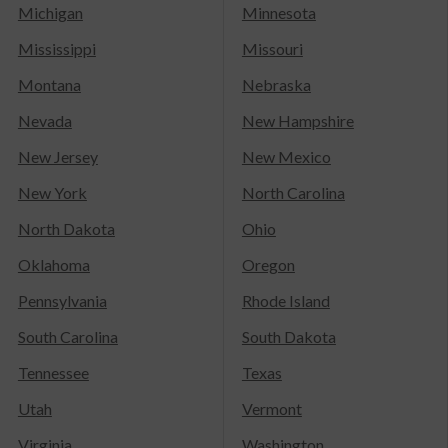
Michigan
Minnesota
Mississippi
Missouri
Montana
Nebraska
Nevada
New Hampshire
New Jersey
New Mexico
New York
North Carolina
North Dakota
Ohio
Oklahoma
Oregon
Pennsylvania
Rhode Island
South Carolina
South Dakota
Tennessee
Texas
Utah
Vermont
Virginia
Washington