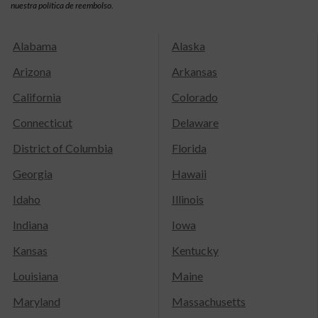
nuestra política de reembolso.
Alabama
Alaska
Arizona
Arkansas
California
Colorado
Connecticut
Delaware
District of Columbia
Florida
Georgia
Hawaii
Idaho
Illinois
Indiana
Iowa
Kansas
Kentucky
Louisiana
Maine
Maryland
Massachusetts