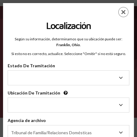
Goochland VA - Condados Reconocidos
Saltar
ES
EN
al
contenido
Localización
principal
Condados Reconocidos
2600
Según su información, determinamos que su ubicación puede ser:
Franklin,
Ohio
.
Si esto no es correcto, actualice. Seleccione "Omitir" si no está seguro.
Condados
Estado De Tramitación
Estado
De
Tramitación
Ubicación De Tramitación
Ubicación
De
VERIFÍCA
Tramitación
Agencia de archivo
Condados reconocidos
Virginia
Goochland
Agencia
Tribunal de Familia/Relaciones Domésticas
de