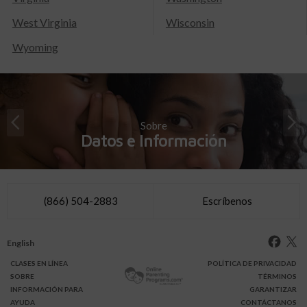
West Virginia
Wisconsin
Wyoming
Sobre
Datos e Información
(866) 504-2883
Escríbenos
English
CLASES
EN LÍNEA
POLÍTICA DE PRIVACIDAD
SOBRE
TÉRMINOS
INFO
RMACIÓN
PARA
GARANTIZAR
AYUDA
CONTÁCTANOS