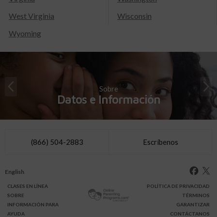
West Virginia
Wisconsin
Wyoming
Sobre
Datos e Información
(866) 504-2883
Escríbenos
English
CLASES
EN LÍNEA
POLÍTICA DE PRIVACIDAD
SOBRE
TÉRMINOS
INFO
RMACIÓN
PARA
GARANTIZAR
AYUDA
CONTÁCTANOS