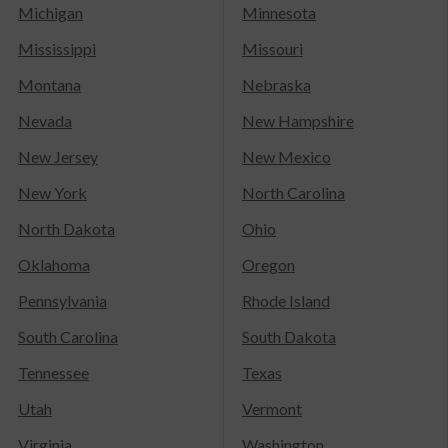
Michigan
Minnesota
Mississippi
Missouri
Montana
Nebraska
Nevada
New Hampshire
New Jersey
New Mexico
New York
North Carolina
North Dakota
Ohio
Oklahoma
Oregon
Pennsylvania
Rhode Island
South Carolina
South Dakota
Tennessee
Texas
Utah
Vermont
Virginia
Washington