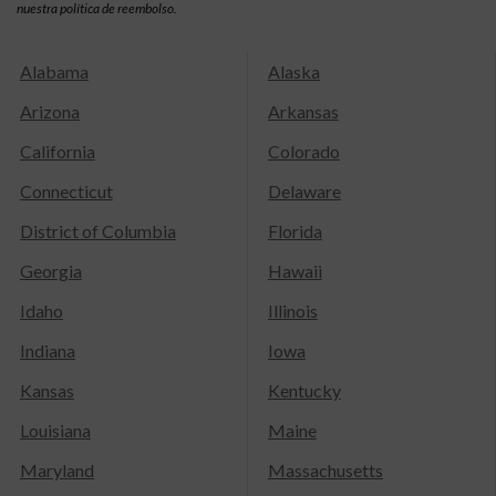
nuestra política de reembolso.
Alabama
Alaska
Arizona
Arkansas
California
Colorado
Connecticut
Delaware
District of Columbia
Florida
Georgia
Hawaii
Idaho
Illinois
Indiana
Iowa
Kansas
Kentucky
Louisiana
Maine
Maryland
Massachusetts