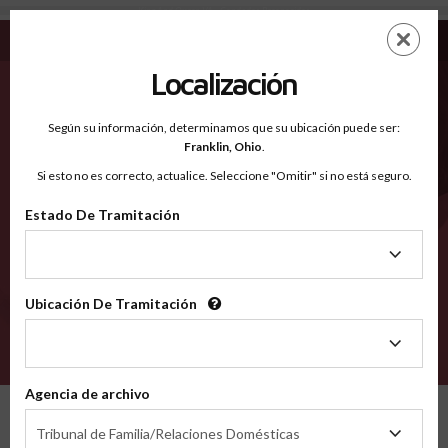
King And Queen VA - Condados Reconocidos
Saltar
ES
EN
al
contenido
Localización
principal
Condados Reconocidos
2600
Según su información, determinamos que su ubicación puede ser:
Franklin,
Ohio
.
Si esto no es correcto, actualice. Seleccione "Omitir" si no está seguro.
Condados
Estado De Tramitación
Estado
De
Tramitación
Ubicación De Tramitación
Ubicación
De
VERIFÍCA
Tramitación
Agencia de archivo
Condados reconocidos
Virginia
King and Queen
Agencia
Tribunal de Familia/Relaciones Domésticas
de