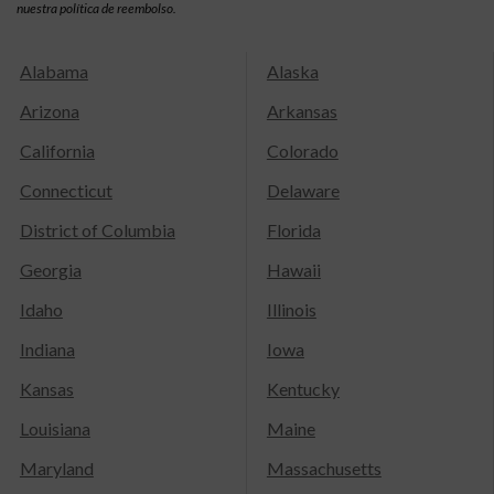
nuestra política de reembolso.
Alabama
Alaska
Arizona
Arkansas
California
Colorado
Connecticut
Delaware
District of Columbia
Florida
Georgia
Hawaii
Idaho
Illinois
Indiana
Iowa
Kansas
Kentucky
Louisiana
Maine
Maryland
Massachusetts