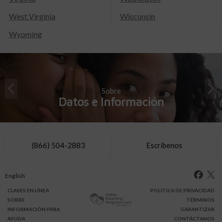
West Virginia
Wisconsin
Wyoming
Sobre
Datos e Información
(866) 504-2883
Escríbenos
English
CLASES
EN LÍNEA
POLÍTICA DE PRIVACIDAD
SOBRE
TÉRMINOS
INFO
RMACIÓN
PARA
GARANTIZAR
AYUDA
CONTÁCTANOS