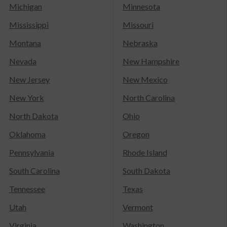
Michigan
Minnesota
Mississippi
Missouri
Montana
Nebraska
Nevada
New Hampshire
New Jersey
New Mexico
New York
North Carolina
North Dakota
Ohio
Oklahoma
Oregon
Pennsylvania
Rhode Island
South Carolina
South Dakota
Tennessee
Texas
Utah
Vermont
Virginia
Washington