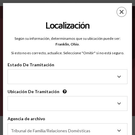
King George VA - Condados Reconocidos
Saltar
ES
EN
al
contenido
Localización
principal
Condados Reconocidos
2600
Según su información, determinamos que su ubicación puede ser:
Franklin,
Ohio
.
Si esto no es correcto, actualice. Seleccione "Omitir" si no está seguro.
Condados
Estado De Tramitación
Estado
De
Tramitación
Ubicación De Tramitación
Ubicación
De
VERIFÍCA
Tramitación
Agencia de archivo
Condados reconocidos
Virginia
King George
Agencia
Tribunal de Familia/Relaciones Domésticas
de