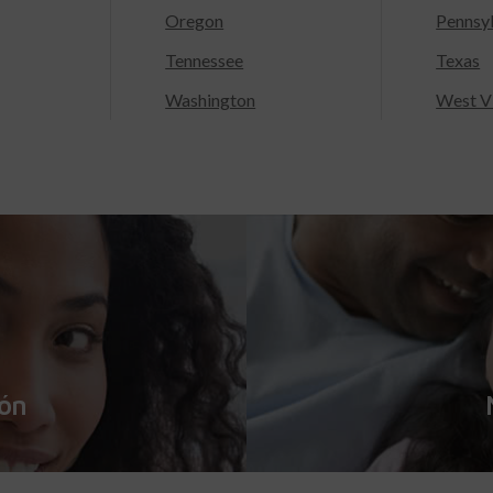
Oregon
Pennsy
Tennessee
Texas
Washington
West Vi
ión