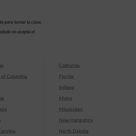
te para tomar la clase.
condado no acepta el
as
California
t of Columbia
Florida
Indiana
na
Maine
ota
Mississippi
a
New Hampshire
arolina
North Dakota