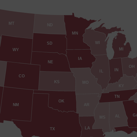
MT
ND
MN
WI
SD
MI
WY
IA
NE
OH
IN
IL
CO
KS
MO
KY
TN
OK
AR
NM
G
AL
MS
LA
TX