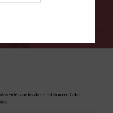
ión para padres
.
VERIFÍCA
dados en los que las clases están acreditadas.
ado.