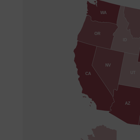
WA
OR
ID
NV
UT
CA
AZ