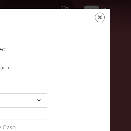
ES
EN
AYUDA
CARRITO
NUEVA CUENTA
LOGIN
er:
guro.
dos
compartida en línea están acreditadas en más de
ínea cumplen la mayoría de las normas nacionales