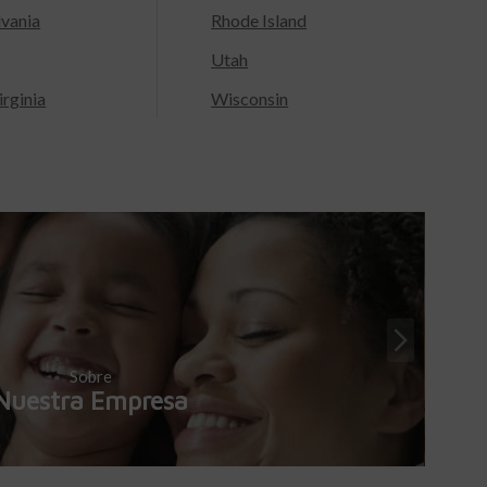
lvania
Rhode Island
Utah
rginia
Wisconsin
Sobre
Nuestra Empresa