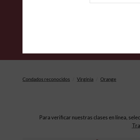
de
archivo
Condados reconocidos
Virginia
Orange
Para verificar nuestras clases en línea, sele
Tra