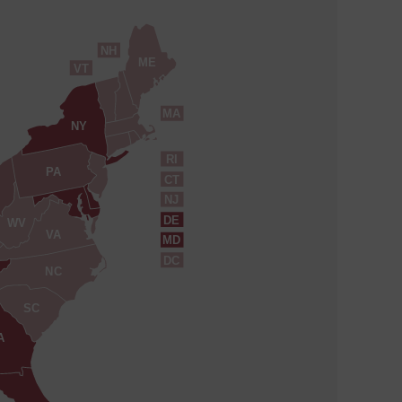
NH
ME
VT
MA
NY
RI
PA
CT
NJ
DE
WV
VA
MD
DC
NC
SC
A