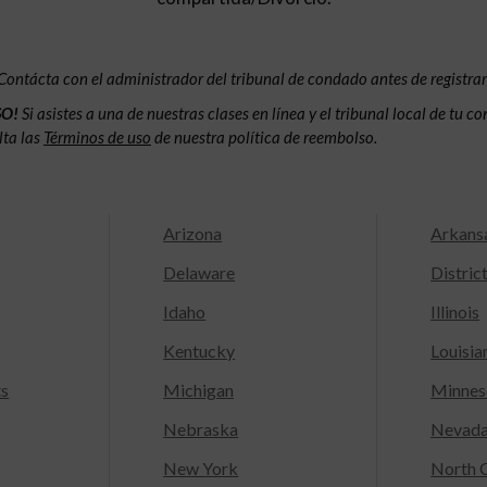
Contácta con el administrador del tribunal de condado antes de registrar
SO!
Si asistes a una de nuestras clases en línea y el tribunal local de tu 
lta las
Términos de uso
de nuestra política de reembolso.
Arizona
Arkans
Delaware
Distric
Idaho
Illinois
Kentucky
Louisia
ts
Michigan
Minnes
Nebraska
Nevad
New York
North C