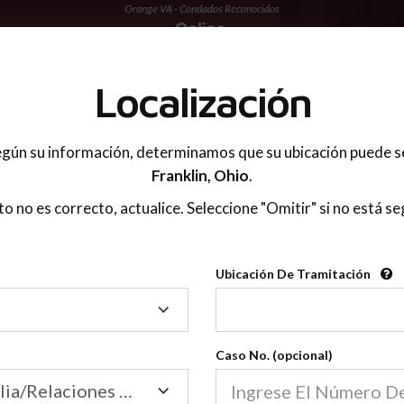
Orange VA - Condados Reconocidos
 PADRES
Localización
gún su información, determinamos que su ubicación puede s
Franklin,
Ohio
.
sto no es correcto, actualice. Seleccione "Omitir" si no está se
Condados Reconoci
Ubicación De Tramitación
2600
Ubicación
De
Nuestras clases de crianza 
Tramitación
Caso No. (opcional)
2600 condados.
Las clases para padres en l
Condados
Tribunal de Familia/Relaciones Domésticas