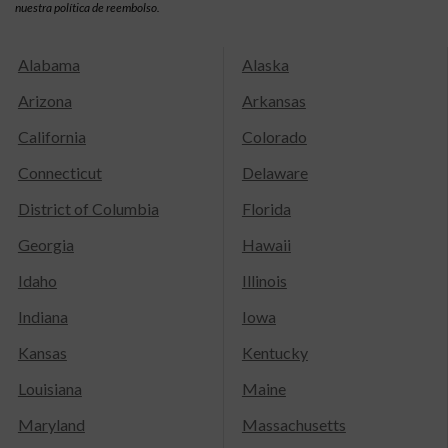
nuestra política de reembolso.
Alabama
Alaska
Arizona
Arkansas
California
Colorado
Connecticut
Delaware
District of Columbia
Florida
Georgia
Hawaii
Idaho
Illinois
Indiana
Iowa
Kansas
Kentucky
Louisiana
Maine
Maryland
Massachusetts