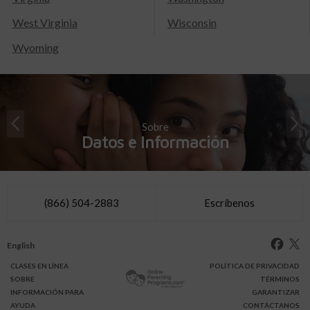
West Virginia
Wisconsin
Wyoming
Sobre
Datos e Información
(866) 504-2883
Escríbenos
English
CLASES
EN LÍNEA
POLÍTICA DE PRIVACIDAD
SOBRE
TÉRMINOS
INFO
RMACIÓN
PARA
GARANTIZAR
AYUDA
CONTÁCTANOS