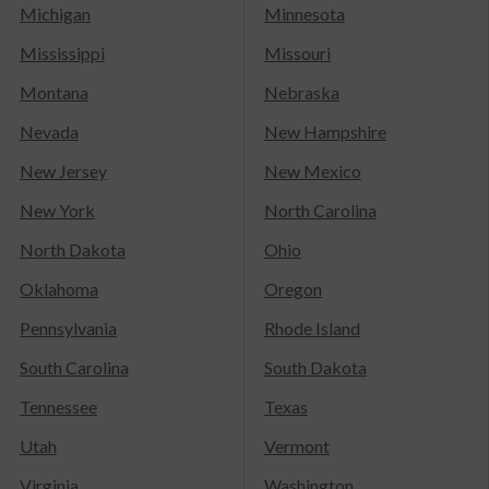
Michigan
Minnesota
Mississippi
Missouri
Montana
Nebraska
Nevada
New Hampshire
New Jersey
New Mexico
New York
North Carolina
North Dakota
Ohio
Oklahoma
Oregon
Pennsylvania
Rhode Island
South Carolina
South Dakota
Tennessee
Texas
Utah
Vermont
Virginia
Washington