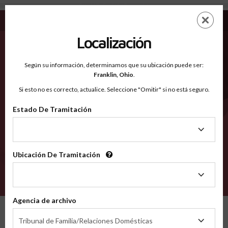
Patrick VA - Condados Reconocidos
Saltar
ES
EN
al
contenido
Localización
principal
Condados Reconocidos
2600
Según su información, determinamos que su ubicación puede ser:
Franklin,
Ohio
.
Si esto no es correcto, actualice. Seleccione "Omitir" si no está seguro.
Condados
Estado De Tramitación
Estado
De
Tramitación
Ubicación De Tramitación
Ubicación
De
VERIFÍCA
Tramitación
Agencia de archivo
Condados reconocidos
Virginia
Patrick
Agencia
Tribunal de Familia/Relaciones Domésticas
de