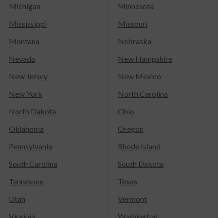
Michigan
Minnesota
Mississippi
Missouri
Montana
Nebraska
Nevada
New Hampshire
New Jersey
New Mexico
New York
North Carolina
North Dakota
Ohio
Oklahoma
Oregon
Pennsylvania
Rhode Island
South Carolina
South Dakota
Tennessee
Texas
Utah
Vermont
Virginia
Washington