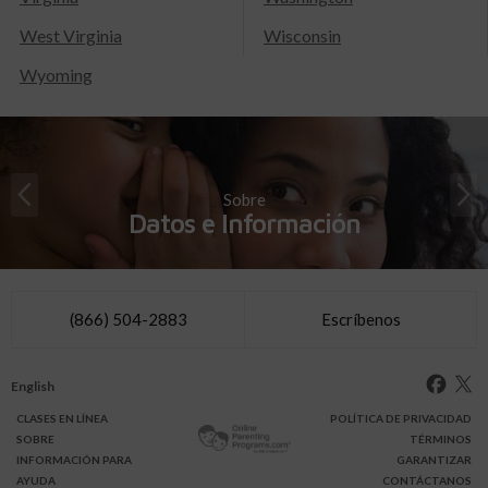
West Virginia
Wisconsin
Wyoming
Sobre
Datos e Información
(866) 504-2883
Escríbenos
English
CLASES
EN LÍNEA
POLÍTICA DE PRIVACIDAD
SOBRE
TÉRMINOS
INFO
RMACIÓN
PARA
GARANTIZAR
AYUDA
CONTÁCTANOS