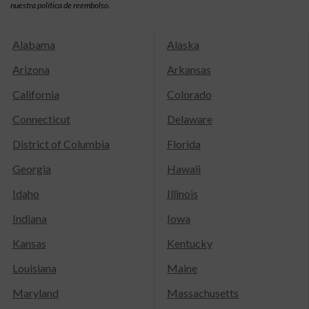
nuestra política de reembolso.
Alabama
Alaska
Arizona
Arkansas
California
Colorado
Connecticut
Delaware
District of Columbia
Florida
Georgia
Hawaii
Idaho
Illinois
Indiana
Iowa
Kansas
Kentucky
Louisiana
Maine
Maryland
Massachusetts