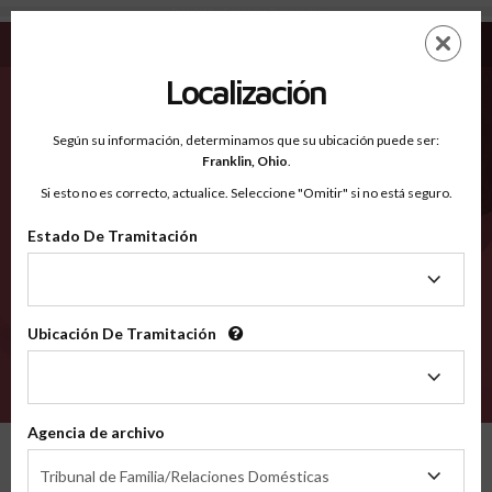
Pulaski VA - Condados Reconocidos
Saltar
ES
EN
al
contenido
Localización
principal
Condados Reconocidos
2600
Según su información, determinamos que su ubicación puede ser:
Franklin,
Ohio
.
Si esto no es correcto, actualice. Seleccione "Omitir" si no está seguro.
Condados
Estado De Tramitación
Estado
De
Tramitación
Ubicación De Tramitación
Ubicación
De
VERIFÍCA
Tramitación
Agencia de archivo
Condados reconocidos
Virginia
Pulaski
Agencia
Tribunal de Familia/Relaciones Domésticas
de