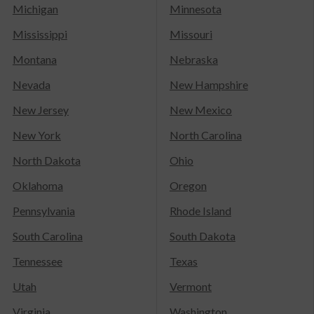
Michigan
Minnesota
Mississippi
Missouri
Montana
Nebraska
Nevada
New Hampshire
New Jersey
New Mexico
New York
North Carolina
North Dakota
Ohio
Oklahoma
Oregon
Pennsylvania
Rhode Island
South Carolina
South Dakota
Tennessee
Texas
Utah
Vermont
Virginia
Washington