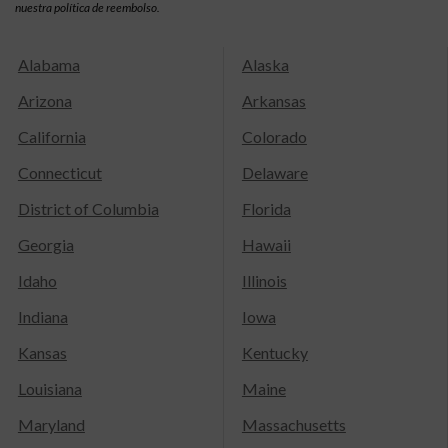
nuestra política de reembolso.
Alabama
Alaska
Arizona
Arkansas
California
Colorado
Connecticut
Delaware
District of Columbia
Florida
Georgia
Hawaii
Idaho
Illinois
Indiana
Iowa
Kansas
Kentucky
Louisiana
Maine
Maryland
Massachusetts