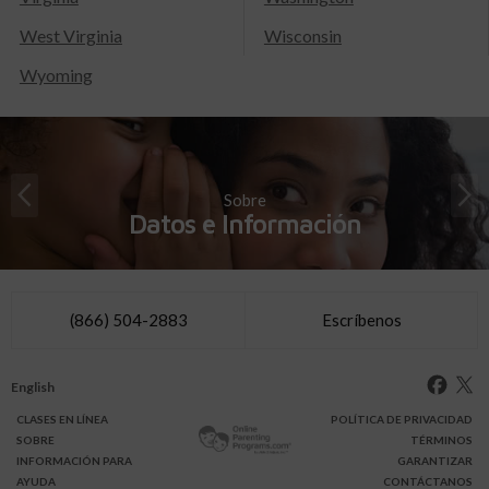
West Virginia
Wisconsin
Wyoming
Sobre
Datos e Información
(866) 504-2883
Escríbenos
English
CLASES
EN LÍNEA
POLÍTICA DE PRIVACIDAD
SOBRE
TÉRMINOS
INFO
RMACIÓN
PARA
GARANTIZAR
AYUDA
CONTÁCTANOS