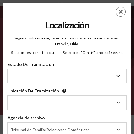
Rappahannock VA - Condados Reconocidos
Saltar
ES
EN
al
contenido
Localización
principal
Condados Reconocidos
2600
Según su información, determinamos que su ubicación puede ser:
Franklin,
Ohio
.
Si esto no es correcto, actualice. Seleccione "Omitir" si no está seguro.
Condados
Estado De Tramitación
Estado
De
Tramitación
Ubicación De Tramitación
Ubicación
De
VERIFÍCA
Tramitación
Agencia de archivo
Condados reconocidos
Virginia
Rappahannock
Agencia
Tribunal de Familia/Relaciones Domésticas
de