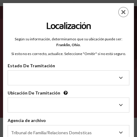
Russell VA - Condados Reconocidos
Saltar
ES
EN
al
contenido
Localización
principal
Condados Reconocidos
2600
Según su información, determinamos que su ubicación puede ser:
Franklin,
Ohio
.
Si esto no es correcto, actualice. Seleccione "Omitir" si no está seguro.
Condados
Estado De Tramitación
Estado
De
Tramitación
Ubicación De Tramitación
Ubicación
De
VERIFÍCA
Tramitación
Agencia de archivo
Condados reconocidos
Virginia
Russell
Agencia
Tribunal de Familia/Relaciones Domésticas
de