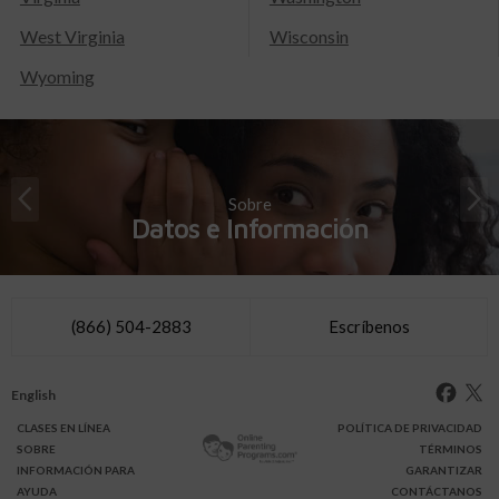
West Virginia
Wisconsin
Wyoming
Sobre
Datos e Información
(866) 504-2883
Escríbenos
English
CLASES
EN LÍNEA
POLÍTICA DE PRIVACIDAD
SOBRE
TÉRMINOS
INFO
RMACIÓN
PARA
GARANTIZAR
AYUDA
CONTÁCTANOS