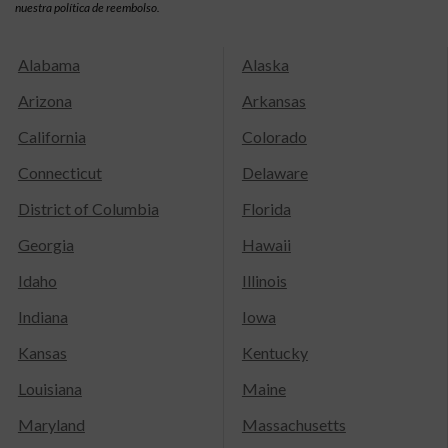
nuestra política de reembolso.
Alabama
Alaska
Arizona
Arkansas
California
Colorado
Connecticut
Delaware
District of Columbia
Florida
Georgia
Hawaii
Idaho
Illinois
Indiana
Iowa
Kansas
Kentucky
Louisiana
Maine
Maryland
Massachusetts