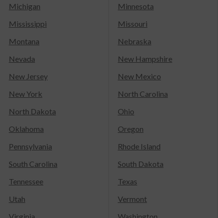
Michigan
Minnesota
Mississippi
Missouri
Montana
Nebraska
Nevada
New Hampshire
New Jersey
New Mexico
New York
North Carolina
North Dakota
Ohio
Oklahoma
Oregon
Pennsylvania
Rhode Island
South Carolina
South Dakota
Tennessee
Texas
Utah
Vermont
Virginia
Washington