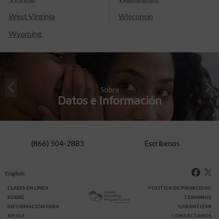
West Virginia
Wisconsin
Wyoming
Sobre
Datos e Información
(866) 504-2883
Escríbenos
English
CLASES
EN LÍNEA
POLÍTICA DE PRIVACIDAD
SOBRE
TÉRMINOS
INFO
RMACIÓN
PARA
GARANTIZAR
AYUDA
CONTÁCTANOS