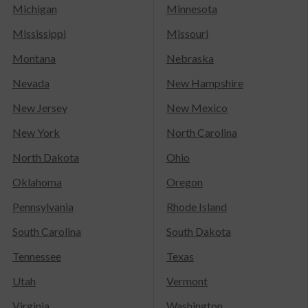
Michigan
Minnesota
Mississippi
Missouri
Montana
Nebraska
Nevada
New Hampshire
New Jersey
New Mexico
New York
North Carolina
North Dakota
Ohio
Oklahoma
Oregon
Pennsylvania
Rhode Island
South Carolina
South Dakota
Tennessee
Texas
Utah
Vermont
Virginia
Washington