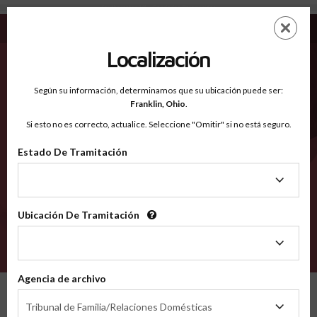
Southampton VA - Condados Reconocidos
Saltar
ES
EN
al
contenido
Localización
principal
Condados Reconocidos
2600
Según su información, determinamos que su ubicación puede ser:
Franklin,
Ohio
.
Si esto no es correcto, actualice. Seleccione "Omitir" si no está seguro.
Condados
Estado De Tramitación
Estado
De
Tramitación
Ubicación De Tramitación
Ubicación
De
VERIFÍCA
Tramitación
Agencia de archivo
Condados reconocidos
Virginia
Southampton
Agencia
Tribunal de Familia/Relaciones Domésticas
de