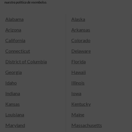
nuestra política de reembolso.
Alabama
Alaska
Arizona
Arkansas
California
Colorado
Connecticut
Delaware
District of Columbia
Florida
Georgia
Hawaii
Idaho
Illinois
Indiana
Iowa
Kansas
Kentucky
Louisiana
Maine
Maryland
Massachusetts