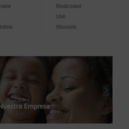
lvania
Rhode Island
Utah
rginia
Wisconsin
Sobre
Nuestra Empresa