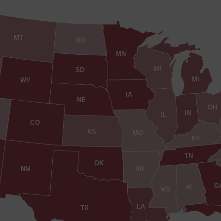
MT
ND
MN
WI
SD
MI
WY
IA
NE
OH
IN
IL
CO
KS
MO
KY
TN
OK
AR
NM
G
AL
MS
LA
TX