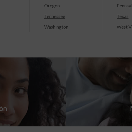
Oregon
Pennsy
Tennessee
Texas
Washington
West Vi
ión