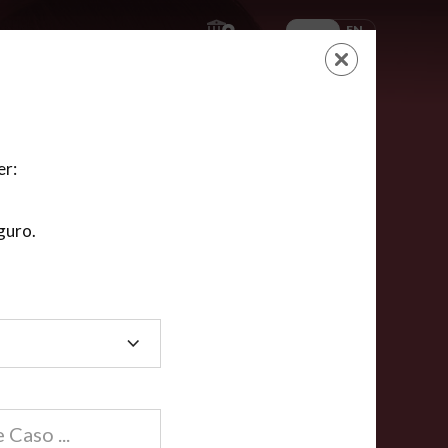
ES
EN
AYUDA
CARRITO
NUEVA CUENTA
LOGIN
er:
guro.
dos
compartida en línea están acreditadas en más de
ínea cumplen la mayoría de las normas nacionales