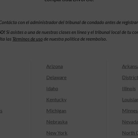
Contácta con el administrador del tribunal de condado antes de registrar
SO!
Si asistes a una de nuestras clases en línea y el tribunal local de tu 
lta las
Términos de uso
de nuestra política de reembolso.
Arizona
Arkans
Delaware
Distric
Idaho
Illinois
Kentucky
Louisia
ts
Michigan
Minnes
Nebraska
Nevad
New York
North C