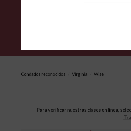
de
archivo
Condados reconocidos
Virginia
Wise
Para verificar nuestras clases en línea, sele
Tra