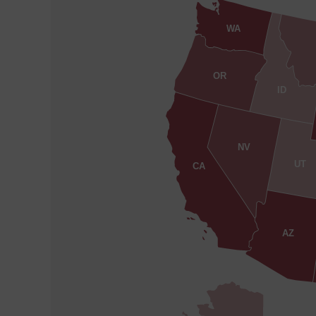
WA
OR
ID
NV
UT
CA
AZ