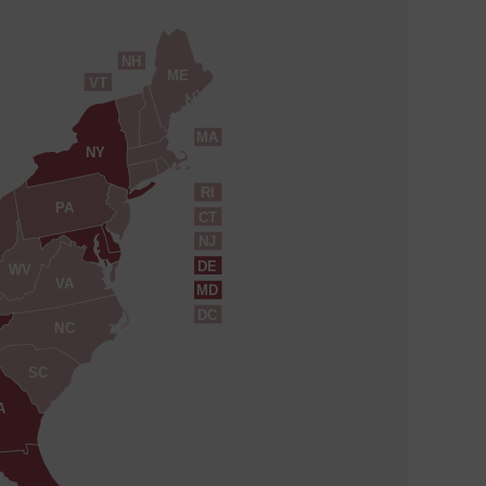
NH
ME
VT
MA
NY
RI
PA
CT
NJ
DE
WV
VA
MD
DC
NC
SC
A