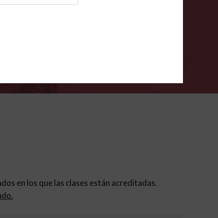
ión para padres
.
VERIFÍCA
dados en los que las clases están acreditadas.
ado.