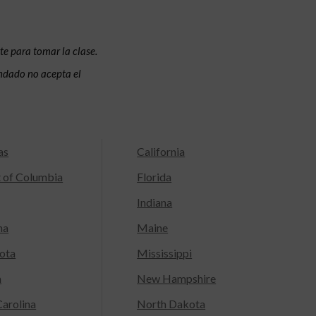
te para tomar la clase.
condado no acepta el
as
California
t of Columbia
Florida
Indiana
na
Maine
ota
Mississippi
a
New Hampshire
arolina
North Dakota