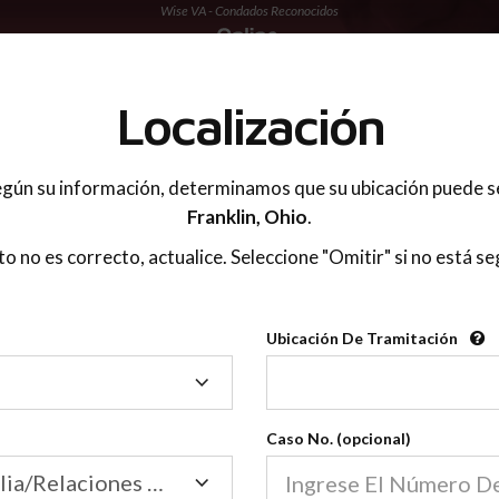
Wise VA - Condados Reconocidos
 PADRES
Localización
gún su información, determinamos que su ubicación puede s
Franklin,
Ohio
.
sto no es correcto, actualice. Seleccione "Omitir" si no está se
Condados Reconoci
Ubicación De Tramitación
2600
Ubicación
De
Nuestras clases de crianza 
Tramitación
Caso No. (opcional)
2600 condados.
Las clases para padres en l
Condados
Tribunal de Familia/Relaciones Domésticas