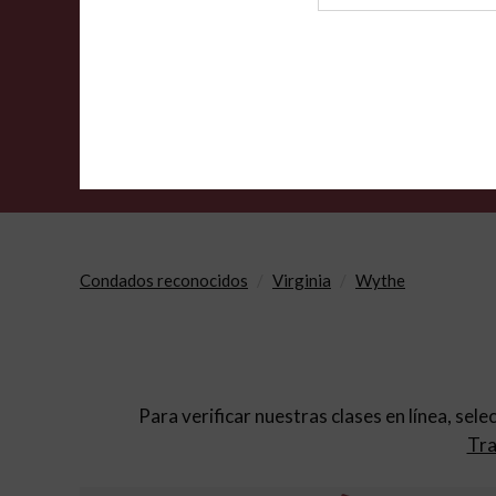
de
archivo
Condados reconocidos
Virginia
Wythe
Para verificar nuestras clases en línea, sele
Tra