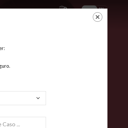
ES
EN
AYUDA
CARRITO
NUEVA CUENTA
LOGIN
er:
guro.
dos
compartida en línea están acreditadas en más de
ínea cumplen la mayoría de las normas nacionales