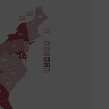
NH
ME
VT
MA
NY
RI
PA
CT
NJ
DE
WV
VA
MD
DC
NC
SC
A