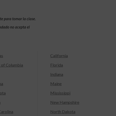
te para tomar la clase.
condado no acepta el
as
California
t of Columbia
Florida
Indiana
na
Maine
ota
Mississippi
a
New Hampshire
arolina
North Dakota