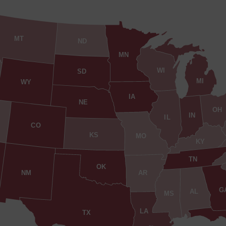
MT
ND
MN
WI
SD
MI
WY
IA
NE
OH
IN
IL
CO
KS
MO
KY
TN
OK
AR
NM
G
AL
MS
LA
TX