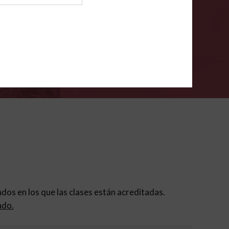
ión para padres
.
VERIFÍCA
dados en los que las clases están acreditadas.
ado.