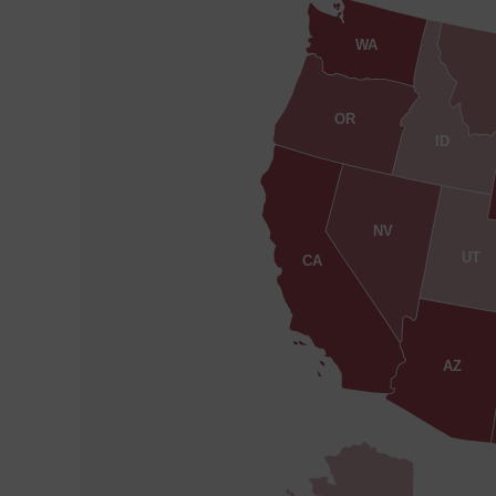
WA
OR
ID
NV
UT
CA
AZ