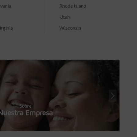
lvania
Rhode Island
Utah
rginia
Wisconsin
Sobre
Nuestra Empresa