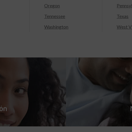
Oregon
Pennsy
Tennessee
Texas
Washington
West Vi
ión