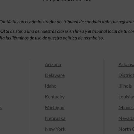
Contácta con el administrador del tribunal de condado antes de registrar
SO!
Si asistes a una de nuestras clases en línea y el tribunal local de tu 
lta las
Términos de uso
de nuestra política de reembolso.
Arizona
Arkans
Delaware
Distric
Idaho
Illinois
Kentucky
Louisia
ts
Michigan
Minnes
Nebraska
Nevad
New York
North C