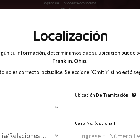
Wythe VA - Condados Reconocidos
 PADRES
Localización
gún su información, determinamos que su ubicación puede s
Franklin,
Ohio
.
sto no es correcto, actualice. Seleccione "Omitir" si no está se
Condados Reconoci
Ubicación De Tramitación
2600
Ubicación
De
Nuestras clases de crianza 
Tramitación
Caso No. (opcional)
2600 condados.
Las clases para padres en l
Condados
Tribunal de Familia/Relaciones Domésticas