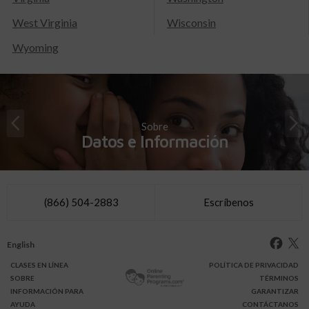
West Virginia
Wisconsin
Wyoming
Sobre
Datos e Información
(866) 504-2883
Escríbenos
English
CLASES
EN LÍNEA
POLÍTICA DE PRIVACIDAD
SOBRE
TÉRMINOS
INFO
RMACIÓN
PARA
GARANTIZAR
AYUDA
CONTÁCTANOS