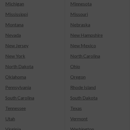
Michigan
Minnesota
Mississippi
Missouri
Montana
Nebraska
Nevada
New Hampshire
New Jersey
New Mexico
New York
North Carolina
North Dakota
Ohio
Oklahoma
Oregon
Pennsylvania
Rhode Island
South Carolina
South Dakota
Tennessee
Texas
Utah
Vermont
Virginia
Washington