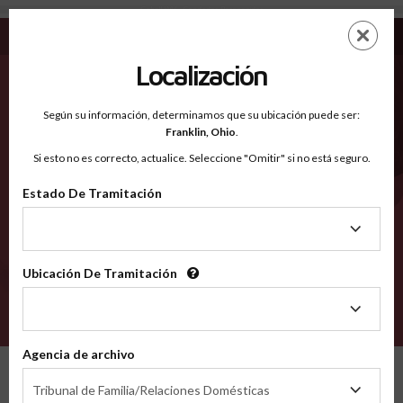
Cabell WV - Condados Reconocidos
Saltar
ES
EN
al
contenido
Localización
principal
Condados Reconocidos
2600
Según su información, determinamos que su ubicación puede ser:
Franklin,
Ohio
.
Si esto no es correcto, actualice. Seleccione "Omitir" si no está seguro.
Condados
Estado De Tramitación
Estado
De
Tramitación
Ubicación De Tramitación
Ubicación
De
VERIFÍCA
Tramitación
Agencia de archivo
Condados reconocidos
West Virginia
Cabell
Agencia
Tribunal de Familia/Relaciones Domésticas
de