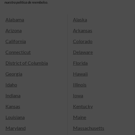
nuestra política de reembolso.
Alabama
Alaska
Arizona
Arkansas
California
Colorado
Connecticut
Delaware
District of Columbia
Florida
Georgia
Hawaii
Idaho
Illinois
Indiana
Iowa
Kansas
Kentucky
Louisiana
Maine
Maryland
Massachusetts