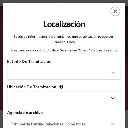
Nicholas WV - Condados Reconocidos
Saltar
ES
EN
al
contenido
Localización
principal
Condados Reconocidos
2600
Según su información, determinamos que su ubicación puede ser:
Franklin,
Ohio
.
Si esto no es correcto, actualice. Seleccione "Omitir" si no está seguro.
Condados
Estado De Tramitación
Estado
De
Tramitación
Ubicación De Tramitación
Ubicación
De
VERIFÍCA
Tramitación
Agencia de archivo
Condados reconocidos
West Virginia
Nicholas
Agencia
Tribunal de Familia/Relaciones Domésticas
de