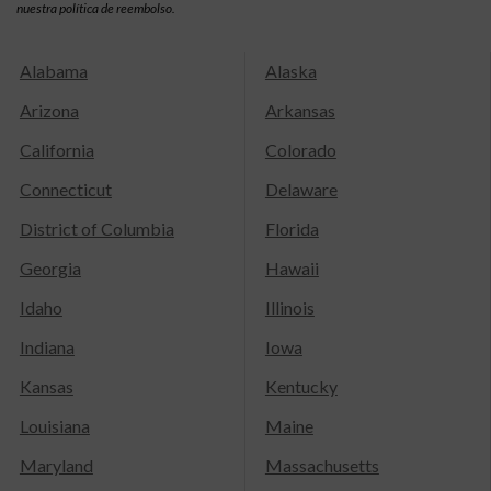
nuestra política de reembolso.
Alabama
Alaska
Arizona
Arkansas
California
Colorado
Connecticut
Delaware
District of Columbia
Florida
Georgia
Hawaii
Idaho
Illinois
Indiana
Iowa
Kansas
Kentucky
Louisiana
Maine
Maryland
Massachusetts