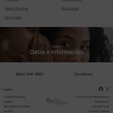
West Virginia
Wisconsin
Wyoming
Sobre
Datos e Información
(866) 504-2883
Escríbenos
English
CLASES
EN LÍNEA
POLÍTICA DE PRIVACIDAD
SOBRE
TÉRMINOS
INFO
RMACIÓN
PARA
GARANTIZAR
AYUDA
CONTÁCTANOS