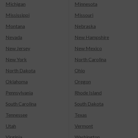
Michigan
Minnesota
Mississippi
Missouri
Montana
Nebraska
Nevada
New Hampshire
New Jersey
New Mexico
New York
North Carolina
North Dakota
Ohio
Oklahoma
Oregon
Pennsylvania
Rhode Island
South Carolina
South Dakota
Tennessee
Texas
Utah
Vermont
Virginia
Washington