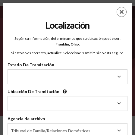
Fremont WY - Condados Reconocidos
Saltar
ES
EN
al
contenido
Localización
principal
Condados Reconocidos
2600
Según su información, determinamos que su ubicación puede ser:
Franklin,
Ohio
.
Si esto no es correcto, actualice. Seleccione "Omitir" si no está seguro.
Condados
Estado De Tramitación
Estado
De
Tramitación
Ubicación De Tramitación
Ubicación
De
VERIFÍCA
Tramitación
Agencia de archivo
Condados reconocidos
Wyoming
Fremont
Agencia
Tribunal de Familia/Relaciones Domésticas
de