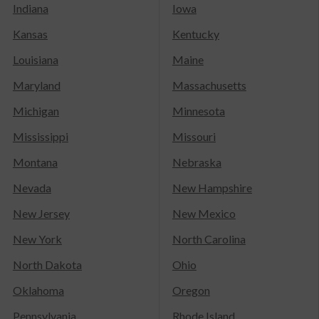
Indiana
Iowa
Kansas
Kentucky
Louisiana
Maine
Maryland
Massachusetts
Michigan
Minnesota
Mississippi
Missouri
Montana
Nebraska
Nevada
New Hampshire
New Jersey
New Mexico
New York
North Carolina
North Dakota
Ohio
Oklahoma
Oregon
Pennsylvania
Rhode Island