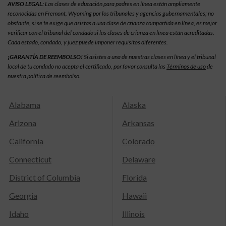
AVISO LEGAL:
Las clases de educación para padres en línea están ampliamente
reconocidas en Fremont, Wyoming por los tribunales y agencias gubernamentales; no
obstante, si se te exige que asistas a una clase de crianza compartida en línea, es mejor
verificar con el tribunal del condado si las clases de crianza en línea están acreditadas.
Cada estado, condado, y juez puede imponer requisitos diferentes.
¡GARANTÍA DE REEMBOLSO!
Si asistes a una de nuestras clases en línea y el tribunal
local de tu condado no acepta el certificado, por favor consulta las
Términos de uso
de
nuestra política de reembolso.
Alabama
Alaska
Arizona
Arkansas
California
Colorado
Connecticut
Delaware
District of Columbia
Florida
Georgia
Hawaii
Idaho
Illinois