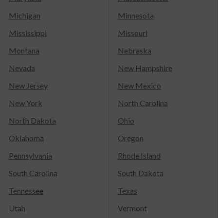
Michigan
Minnesota
Mississippi
Missouri
Montana
Nebraska
Nevada
New Hampshire
New Jersey
New Mexico
New York
North Carolina
North Dakota
Ohio
Oklahoma
Oregon
Pennsylvania
Rhode Island
South Carolina
South Dakota
Tennessee
Texas
Utah
Vermont