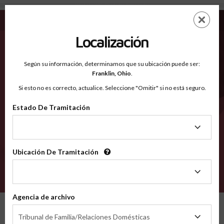
Washakie WY - Condados Reconocidos
Saltar
ES
EN
al
contenido
Localización
principal
Condados Reconocidos
2600
Según su información, determinamos que su ubicación puede ser:
Franklin,
Ohio
.
Si esto no es correcto, actualice. Seleccione "Omitir" si no está seguro.
Condados
Estado De Tramitación
Estado
De
Tramitación
Ubicación De Tramitación
Ubicación
De
VERIFÍCA
Tramitación
Agencia de archivo
Condados reconocidos
Wyoming
Washakie
Agencia
Tribunal de Familia/Relaciones Domésticas
de