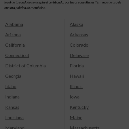
local de tu condado no acepta el certificado, por favor consulta las
Términos de uso
de
nuestra política de reembolso.
Alabama
Alaska
Arizona
Arkansas
California
Colorado
Connecticut
Delaware
District of Columbia
Florida
Georgia
Hawaii
Idaho
Illinois
Indiana
Iowa
Kansas
Kentucky
Louisiana
Maine
Maryland
Massachusetts