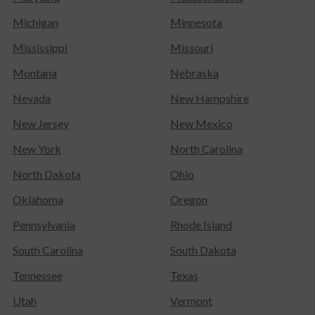
Michigan
Minnesota
Mississippi
Missouri
Montana
Nebraska
Nevada
New Hampshire
New Jersey
New Mexico
New York
North Carolina
North Dakota
Ohio
Oklahoma
Oregon
Pennsylvania
Rhode Island
South Carolina
South Dakota
Tennessee
Texas
Utah
Vermont