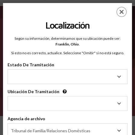
Montgomery AR - Condados Reconocidos
Saltar
ES
EN
al
contenido
Localización
principal
Condados Reconocidos
2600
Según su información, determinamos que su ubicación puede ser:
Franklin,
Ohio
.
Si esto no es correcto, actualice. Seleccione "Omitir" si no está seguro.
Condados
Estado De Tramitación
Estado
De
Tramitación
Ubicación De Tramitación
Ubicación
De
VERIFÍCA
Tramitación
Agencia de archivo
Condados reconocidos
Arkansas
Montgomery
Agencia
Tribunal de Familia/Relaciones Domésticas
de