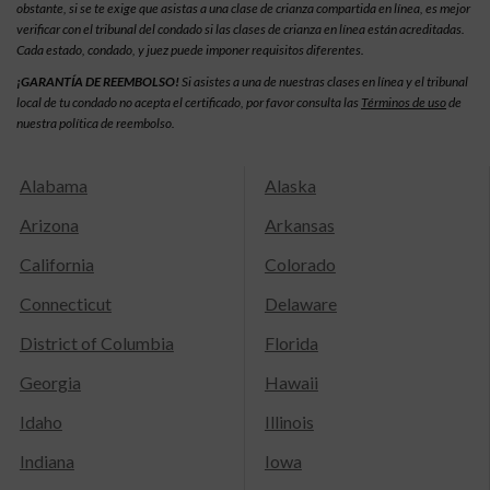
obstante, si se te exige que asistas a una clase de crianza compartida en línea, es mejor
verificar con el tribunal del condado si las clases de crianza en línea están acreditadas.
Cada estado, condado, y juez puede imponer requisitos diferentes.
¡GARANTÍA DE REEMBOLSO!
Si asistes a una de nuestras clases en línea y el tribunal
local de tu condado no acepta el certificado, por favor consulta las
Términos de uso
de
nuestra política de reembolso.
Alabama
Alaska
Arizona
Arkansas
California
Colorado
Connecticut
Delaware
District of Columbia
Florida
Georgia
Hawaii
Idaho
Illinois
Indiana
Iowa