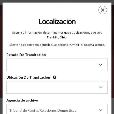
Humboldt IA - Condados Reconocidos
Saltar
ES
EN
al
contenido
Localización
principal
Condados Reconocidos
2600
Según su información, determinamos que su ubicación puede ser:
Franklin,
Ohio
.
Si esto no es correcto, actualice. Seleccione "Omitir" si no está seguro.
Condados
Estado De Tramitación
Estado
De
Tramitación
Ubicación De Tramitación
Ubicación
De
VERIFÍCA
Tramitación
Agencia de archivo
Condados reconocidos
Iowa
Humboldt
Agencia
Tribunal de Familia/Relaciones Domésticas
de