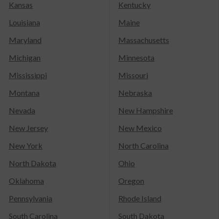
Kansas
Kentucky
Louisiana
Maine
Maryland
Massachusetts
Michigan
Minnesota
Mississippi
Missouri
Montana
Nebraska
Nevada
New Hampshire
New Jersey
New Mexico
New York
North Carolina
North Dakota
Ohio
Oklahoma
Oregon
Pennsylvania
Rhode Island
South Carolina
South Dakota