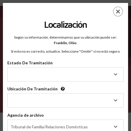
Shawnee KS - Condados Reconocidos
Saltar
ES
EN
al
contenido
Localización
principal
Condados Reconocidos
2600
Según su información, determinamos que su ubicación puede ser:
Franklin,
Ohio
.
Si esto no es correcto, actualice. Seleccione "Omitir" si no está seguro.
Condados
Estado De Tramitación
Estado
De
Tramitación
Ubicación De Tramitación
Ubicación
De
VERIFÍCA
Tramitación
Agencia de archivo
Condados reconocidos
Kansas
Shawnee
Agencia
Tribunal de Familia/Relaciones Domésticas
de