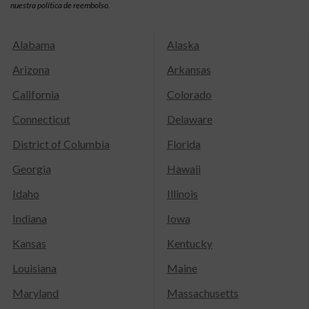
nuestra política de reembolso.
Alabama
Alaska
Arizona
Arkansas
California
Colorado
Connecticut
Delaware
District of Columbia
Florida
Georgia
Hawaii
Idaho
Illinois
Indiana
Iowa
Kansas
Kentucky
Louisiana
Maine
Maryland
Massachusetts