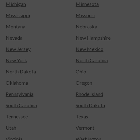
Michigan
Minnesota
Mississippi
Missouri
Montana
Nebraska
Nevada
New Hampshire
New Jersey
New Mexico
New York
North Carolina
North Dakota
Ohio
Oklahoma
Oregon
Pennsylvania
Rhode Island
South Carolina
South Dakota
Tennessee
Texas
Utah
Vermont
Virginia
Washington