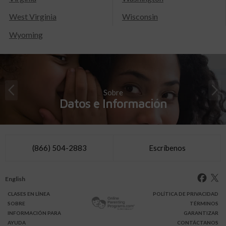
West Virginia
Wisconsin
Wyoming
Sobre
Datos e Información
(866) 504-2883
Escríbenos
English
CLASES
EN LÍNEA
POLÍTICA DE PRIVACIDAD
SOBRE
TÉRMINOS
INFO
RMACIÓN
PARA
GARANTIZAR
AYUDA
CONTÁCTANOS